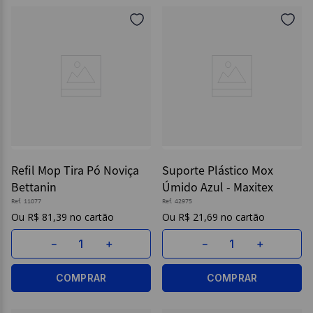
Refil Mop Tira Pó Noviça
Suporte Plástico Mox
Bettanin
Úmido Azul - Maxitex
Ref.
11077
Ref.
42975
R$
81
,
39
R$
21
,
69
－
＋
－
＋
COMPRAR
COMPRAR