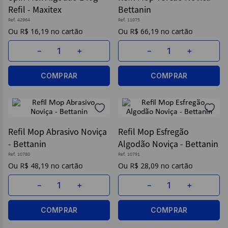
Refil - Maxitex
Bettanin
9
º
papel higienico
Ref.
42964
Ref.
11075
R$
16
,
19
R$
66
,
19
10
º
caderno
－
＋
－
＋
COMPRAR
COMPRAR
Refil Mop Abrasivo Noviça
Refil Mop Esfregão
- Bettanin
Algodão Noviça - Bettanin
Ref.
10780
Ref.
10791
R$
48
,
19
R$
28
,
09
－
＋
－
＋
COMPRAR
COMPRAR