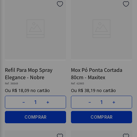
Refil Para Mop Spray
Mox Pó Ponta Cortada
Elegance - Nobre
80cm - Maxitex
Ref.
36849
Ref.
42965
R$
18
,
09
R$
38
,
19
－
＋
－
＋
COMPRAR
COMPRAR