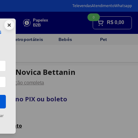
Televendas
Atendimento
Whatsapp
0
Faça sua
Papelex
R$
0,00
×
cotação
B2B
s
Eletroportáteis
Bebês
Pet
rcao Novica Bettanin
Descrição completa
vista no PIX ou boleto
artão
ar
celamento