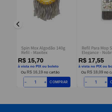
ENVIAR AVALIAÇÃO
da
Spin Mox Algodão 140g
Refil Para Mop 
itex
Refil - Maxitex
Elegance - Nob
R$ 15,70
R$ 17,55
à vista no PIX ou boleto
à vista no PIX ou b
R$
16
,
19
R$
18
,
09
RAR
COMPRAR
－
＋
－
＋