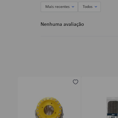
Mais recentes
Todos
Adicionar avaliação
Nenhuma avaliação
Título
Avalie o produto de 1 a 5 estrelas
★
★
★
★
★
Seu nome
Endereço de email
Escreva uma avaliação