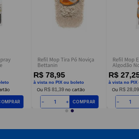
Spray
Refil Mop Tira Pó Noviça
Refil Mop E
re
Bettanin
Algodão No
R$ 78,95
R$ 27,2
oleto
à vista no PIX ou boleto
à vista no PIX
R$
81
,
39
R$
28
,
0
COMPRAR
COMPRAR
－
＋
－