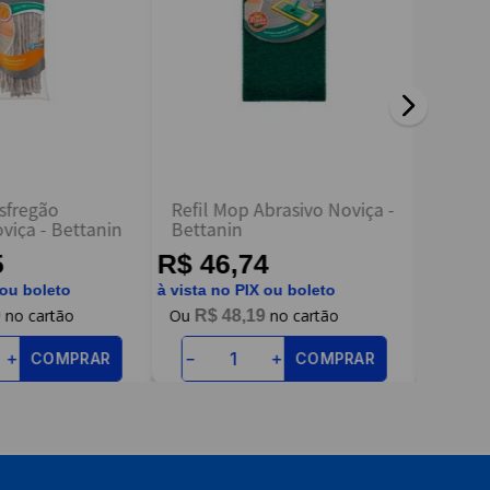
sfregão
Refil Mop Abrasivo Noviça -
Suport
viça - Bettanin
Bettanin
Úmido 
5
R$ 46,74
R$ 2
 ou boleto
à vista no PIX ou boleto
à vista n
9
R$
48
,
19
R$
COMPRAR
COMPRAR
＋
－
＋
－