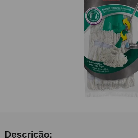
10
º
caderno
Descrição: