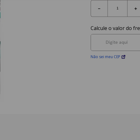
－
＋
Não sei meu CEP