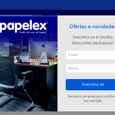
r?
Entre ou
cadastre-se
Ofertas e novidade
Limpeza
Informática
Descartáveis
Escolar
Inscreva-se e receba
descontos exclusivos!
UETOOTH
Inscreva-se
Cartuchos
Fitas adesivas
Descartáveis
Colas
Elástic
Receberá um email para confirm
sua inscrição
12
produtos