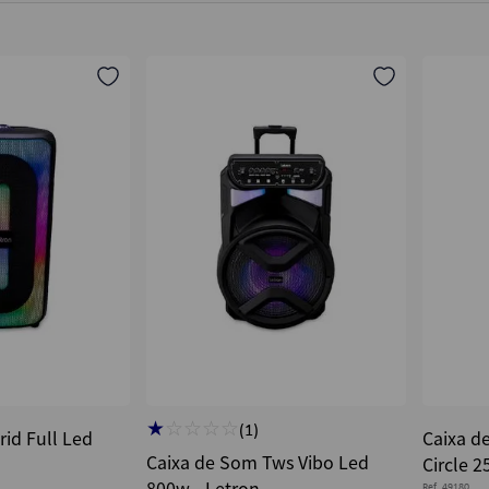
★
☆
☆
☆
☆
(
1
)
id Full Led
Caixa d
Caixa de Som Tws Vibo Led
Circle 2
800w - Letron
Ref.
49180