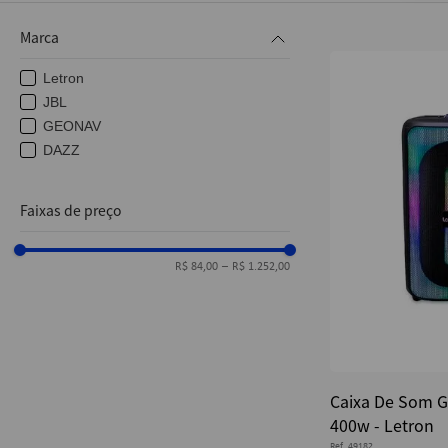
10
º
fita
Marca
Letron
JBL
GEONAV
DAZZ
Faixas de preço
R$ 84,00
–
R$ 1.252,00
Caixa De Som Gr
400w - Letron
Ref.
49182