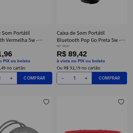
e Som Portátil
Caixa de Som Portátil
th Vermelha 5w -
Bluetooth Pop Go Preta 5w -
Letron
Ref.
49187
1,96
R$ 89,42
o PIX ou boleto
à vista no PIX ou boleto
,
49
R$
92
,
19
COMPRAR
COMPRAR
＋
－
＋