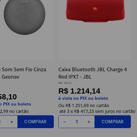
e Som Sem Fio Cinza
Caixa Bluetooth JBL Charge 4
- Geonav
Red IPX7 - JBL
Ref.
34112
R$ 1.214,14
58,10
à vista no PIX ou boleto
o PIX ou boleto
R$
1
.
251
,
69
2
,
99
3
x
R$ 417,23
sem juros
COMPRAR
COMPRAR
＋
－
＋