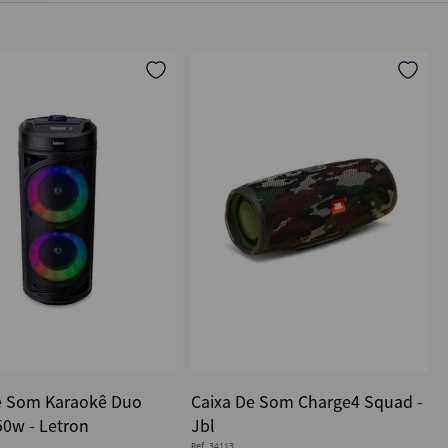
e Som Karaokê Duo
Caixa De Som Charge4 Squad -
50w - Letron
Jbl
Ref.
34113