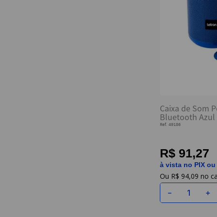
Caixa de Som Po
Bluetooth Azul 
Ref.
49186
R$ 91,27
à vista no PIX ou
R$
94
,
09
－
＋