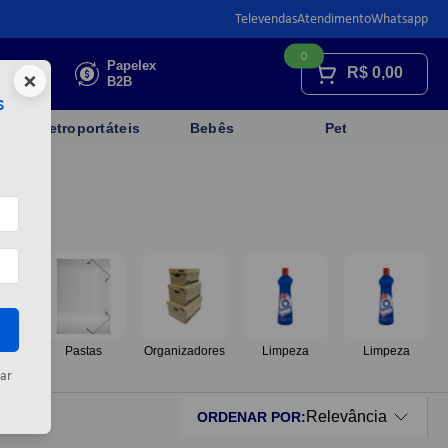
Televendas
Atendimento
Whatsapp
0
Faça sua
Papelex
R$
0,00
×
cotação
B2B
s
Eletroportáteis
Bebês
Pet
os
Pastas
Organizadores
Limpeza
Limpeza
ar
Relevância
ORDENAR POR