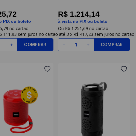
25,72
R$ 1.214,14
o PIX ou boleto
à vista no PIX ou boleto
5
,
79
R$
1
.
251
,
69
$ 111,93
sem juros
3
x
R$ 417,23
sem juros
COMPRAR
COMPRAR
＋
－
＋