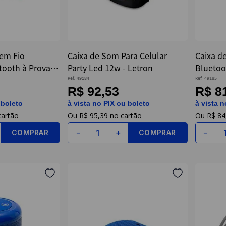
em Fio
Caixa de Som Para Celular
Caixa d
tooth à Prova
Party Led 12w - Letron
Bluetoo
- Geonav
Letron
Ref.
49184
Ref.
49185
R$ 92,53
R$ 8
 boleto
à vista no PIX ou boleto
à vista n
R$
95
,
39
R$
84
COMPRAR
COMPRAR
－
＋
－