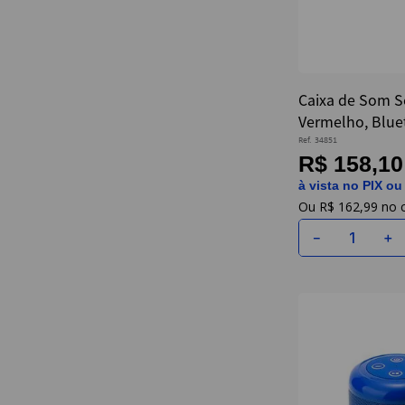
Caixa de Som S
Vermelho, Blue
D'Água Aerbox 
Ref.
34851
R$ 158,10
à vista no PIX ou
R$
162
,
99
－
＋