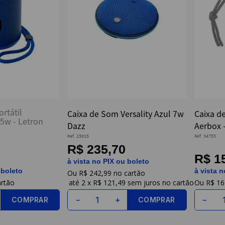
rtátil
Caixa de Som Versality Azul 7w
Caixa d
5w - Letron
Dazz
Aerbox 
Ref.
23015
Ref.
34755
R$ 235,70
R$ 1
à vista no PIX ou boleto
 boleto
à vista n
R$
242
,
99
2
x
R$ 121,49
sem juros
R$
16
COMPRAR
COMPRAR
－
＋
－