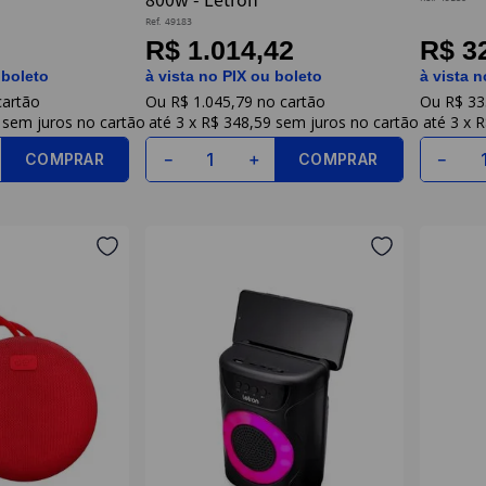
Ref.
49183
R$ 1.014,42
R$ 3
 boleto
à vista no PIX ou boleto
à vista n
R$
1
.
045
,
79
R$
33
sem juros
3
x
R$ 348,59
sem juros
3
x
R
COMPRAR
COMPRAR
－
＋
－