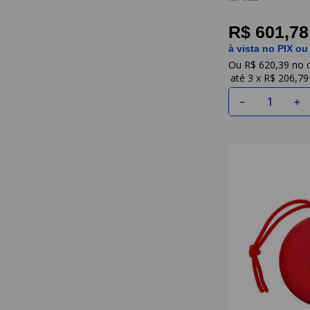
R$ 601,78
à vista no PIX ou
R$
620
,
39
3
x
R$ 206,79
－
＋