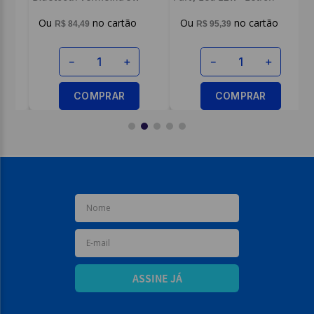
Letron
R$
84
,
49
R$
95
,
39
O
－
＋
－
＋
COMPRAR
COMPRAR
ASSINE JÁ