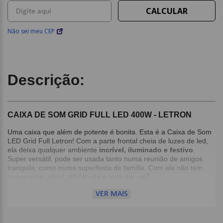
Não sei meu CEP
Descrição:
CAIXA DE SOM GRID FULL LED 400W - LETRON
Uma caixa que além de potente é bonita. Esta é a Caixa de Som
LED Grid Full Letron! Com a parte frontal cheia de luzes de led,
ela deixa qualquer ambiente
incrível, iluminado e festivo
.
Super versátil, pode ser usada tanto numa reunião de amigos
tranquila, como numa superfesta de família. Com ela não tem
tempo ruim, afinal, 400W não é todo dia, né?
VER MAIS
Para reunir a galera, seja num churrasco tranquilo ou no maior
festão, ela é uma ótima pedida. Vem com controle remoto, então
dá pra controlar tudo sem precisar para de dançar.