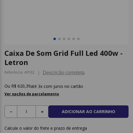
9
º
papel higienico
10
º
caderno
Caixa De Som Grid Full Led 400w -
Letron
Referência
:
49182
Descrição completa
R$
620
,
39
3
x com juros no cartão
Ver opções de parcelamento
ADICIONAR AO CARRINHO
－
＋