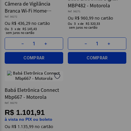
Câmera de Vigilância
MBP482 - Motorola
Branca Wi-Fi Home
9
º
caderno
Ref.
36271
FOCUS68WHD - Motorola
Ref.
36272
R$
960
,
99
10
º
post it
R$
436
,
29
Ou
3
x
de
R$ 320,33
sem juros
Ou
3
x
de
R$ 145,43
sem juros
－
＋
－
＋
COMPRAR
COMPRAR
Babá Eletrônica Connect
Mbp667 - Motorola
Ref.
36270
R$ 1.101,91
à vista no PIX ou boleto
R$
1
.
135
,
99