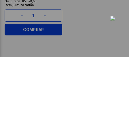
Ou
3
x
de
R$ 378,66
sem juros
－
＋
COMPRAR
ASSINE JÁ