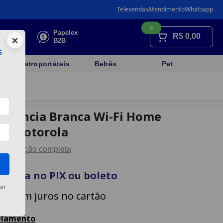
Televendas
Atendimento
Whatsapp
0
Faça sua
Papelex
R$
0,00
×
cotação
B2B
s
Eletroportáteis
Bebês
Pet
gilância Branca Wi-Fi Home
- Motorola
Descrição completa
à vista no PIX ou boleto
ar
3
x com juros no cartão
celamento