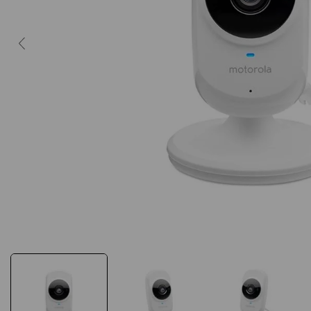
10
º
caderno