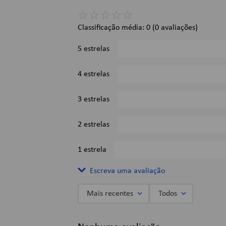
Alerta de detecção de movimento, de temperatura e de sons;
☆
☆
☆
☆
☆
Dimensões:
Classificação média: 0
(0 avaliações)
Dimensões de Produto: 7.87 x 7.87 x 11.94 cm;
Peso: ‎90.7 g;
5 estrelas
Imagens Meramente Ilustrativas
4 estrelas
3 estrelas
2 estrelas
1 estrela
Escreva uma avaliação
Mais recentes
Todos
Adicionar avaliação