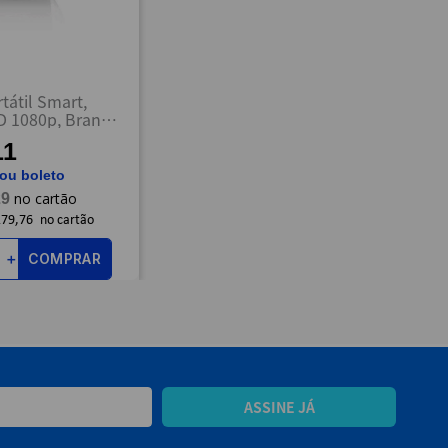
tátil Smart,
HD 1080p, Branco
ultilaser
11
 ou boleto
29
279,76
COMPRAR
＋
ASSINE JÁ