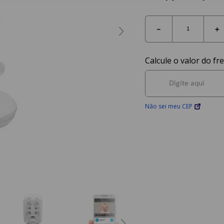
－
＋
Não sei meu CEP