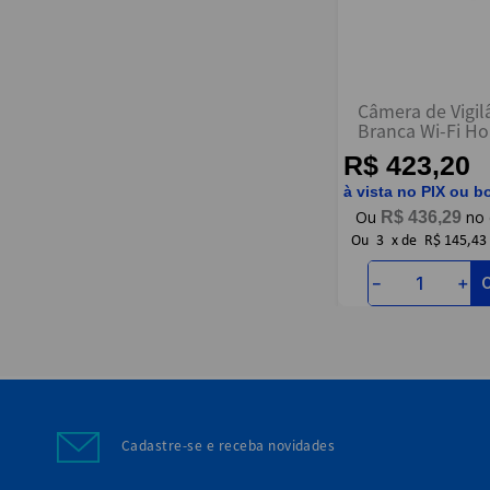
ENVIAR AVALIAÇÃO
Câmera de Vigil
Branca Wi-Fi H
FOCUS68WHD - 
R$ 423,20
à vista no PIX ou b
R$
436
,
29
Ou
3
x
de
R$ 145,43
－
＋
Cadastre-se e receba novidades