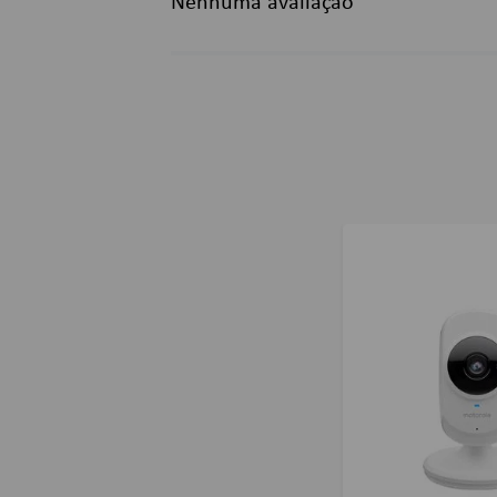
Nenhuma avaliação
Título
Avalie o produto de 1 a 5 estrelas
★
★
★
★
★
Seu nome
Endereço de email
Escreva uma avaliação