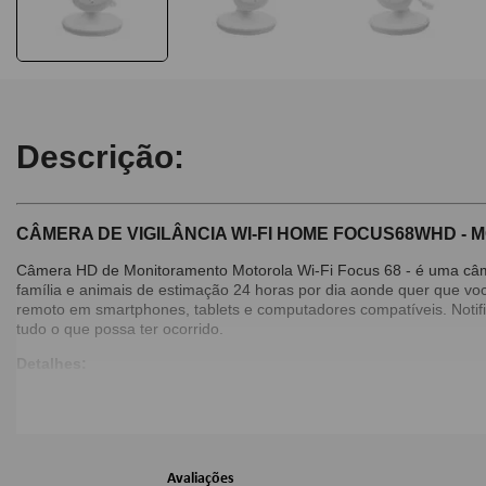
Descrição:
CÂMERA DE VIGILÂNCIA WI-FI HOME FOCUS68WHD -
Câmera HD de Monitoramento Motorola Wi-Fi Focus 68 - é uma câme
família e animais de estimação 24 horas por dia aonde quer que vo
remoto em smartphones, tablets e computadores compatíveis. Noti
tudo o que possa ter ocorrido.
Detalhes:
Comunicação bidirecional;
Visão Noturna Infravermelho;
Qualidade HD;
Som Nítido;
Aplicativo Hubble para smartphones;
Avaliações