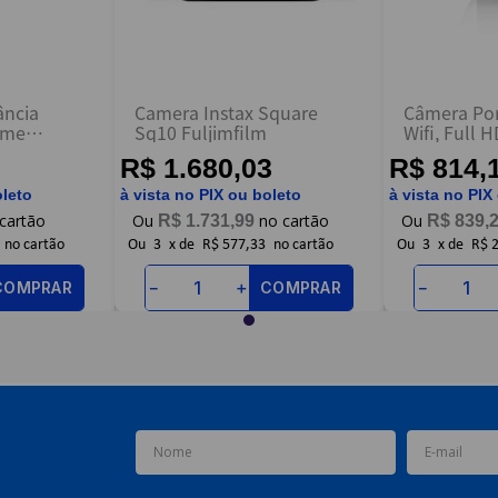
ância
Camera Instax Square
Câmera Por
ome
Sq10 Fuljimfilm
Wifi, Full 
Motorola
- SE227 - M
R$ 1.680,03
R$ 814,
oleto
à vista no PIX ou boleto
à vista no PIX
R$
1
.
731
,
99
R$
839
,
Ou
3
x
de
R$ 577,33
Ou
3
x
de
R$ 
COMPRAR
COMPRAR
－
＋
－