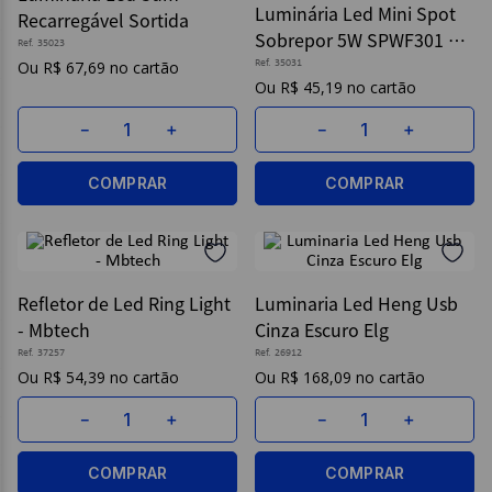
Luminária Led Mini Spot
Recarregável Sortida
Sobrepor 5W SPWF301 C/
9
º
caderno
Ref.
35023
Controle 3 und - Asus
R$
67
,
69
Ref.
35031
10
º
post it
R$
45
,
19
－
＋
－
＋
COMPRAR
COMPRAR
Refletor de Led Ring Light
Luminaria Led Heng Usb
- Mbtech
Cinza Escuro Elg
Ref.
37257
Ref.
26912
R$
54
,
39
R$
168
,
09
－
＋
－
＋
COMPRAR
COMPRAR