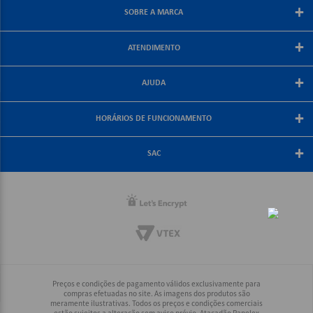
+
SOBRE A MARCA
Sobre a papelex
+
ATENDIMENTO
Encarte Papelex
Blog Papelex
Perguntas Frequentes
+
Lojas Papelex
AJUDA
Como Comprar
Formas de Pagamento
Meus Pedidos
+
Central de Atendimento
HORÁRIOS DE FUNCIONAMENTO
Troca e Devolução
Fale Conosco
Política de Frete Grátis
De segunda a sexta-feira
+
Compra Segura
08:30 às 18:00
SAC
Política de Privacidade
(21) 2187-8688
Rio, Grande Rio e Minas: (21) 2187-8688
Interior Rio: (21) 2187-8688
Demais Regiões: (21) 2178-6888
Preços e condições de pagamento válidos exclusivamente para
compras efetuadas no site. As imagens dos produtos são
meramente ilustrativas. Todos os preços e condições comerciais
estão sujeitos a alteração sem aviso prévio. Atacadão Papelex