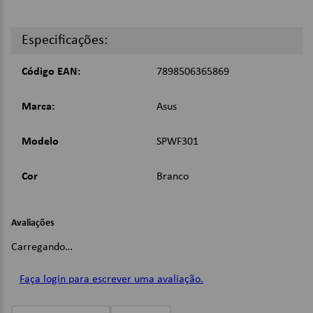
Controle de 2 Vias: O controle remoto IR oferece a
conveniência de ajustar o brilho em 2 níveis e programar o
Especificações:
desligamento automático da luz em 30 minutos, sem fio;
Possibilita ligar e desligar apenas apertando o interruptor
da luminária;
Código EAN:
7898506365869
Adesivo dupla face para fácil fixação;
Funciona com pilhas AAA (
não incluídas
);
Material: ‎Polipropileno (PP);
Marca:
Asus
Potência: 5W;
Conteúdo da embalagem: 3 luminárias led e 1 controle
Modelo
SPWF301
sem fio.
Dimensões:
Cor
Branco
A x L x C (embalagem): ‎25 x 20 x 5 cm;
Peso: 210g.
Avaliações
Imagens Meramente Ilustrativas.
Carregando…
Faça login para escrever uma avaliação.