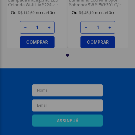
Colorida Wi-fi Liv S224 -
Sobrepor 5W SPWF301 C/
Multilaser
Controle 3 und - Asus
R$
112
,
69
R$
45
,
19
－
＋
－
＋
COMPRAR
COMPRAR
ASSINE JÁ