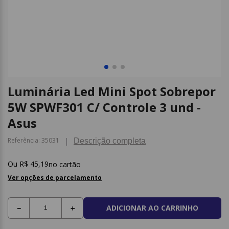
9
º
caderno
10
º
post it
Luminária Led Mini Spot Sobrepor
5W SPWF301 C/ Controle 3 und -
Asus
Referência
:
35031
Descrição completa
R$
45
,
19
no cartão
Ver opções de parcelamento
ADICIONAR AO CARRINHO
－
＋