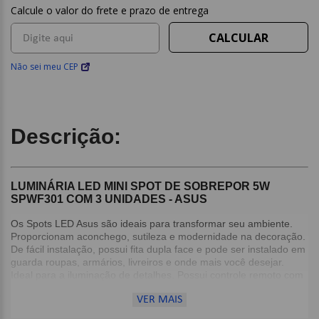
Não sei meu CEP
Descrição:
LUMINÁRIA LED MINI SPOT DE SOBREPOR 5W
SPWF301 COM 3 UNIDADES - ASUS
Os Spots LED Asus são ideais para transformar seu ambiente.
Proporcionam aconchego, sutileza e modernidade na decoração.
De fácil instalação, possui fita dupla face e pode ser instalado em
guarda roupas, armários, livreiros e onde mais você desejar.
Ideal para a iluminação de detalhes. Possui controle remoto com
função de liga, desliga e timer para desligamento.
VER MAIS
Detalhes: