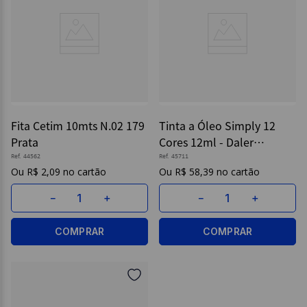
Fita Cetim 10mts N.02 179
Tinta a Óleo Simply 12
Prata
Cores 12ml - Daler
Rowney
Ref.
44562
Ref.
45711
R$
2
,
09
R$
58
,
39
－
＋
－
＋
COMPRAR
COMPRAR