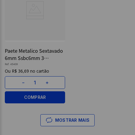
Paete Metalico Sextavado
6mm Ssbc6mm 3
Vermelho
Ref.
45409
R$
36
,
69
－
＋
COMPRAR
MOSTRAR MAIS