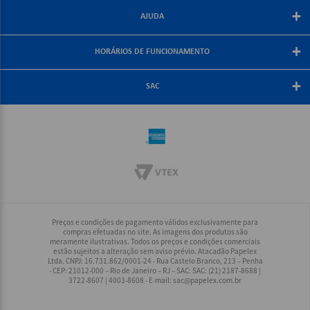
Blog Papelex
Perguntas Frequentes
+
Lojas Papelex
AJUDA
Como Comprar
Formas de Pagamento
Meus Pedidos
+
Central de Atendimento
HORÁRIOS DE FUNCIONAMENTO
Troca e Devolução
Fale Conosco
Política de Frete Grátis
De segunda a sexta-feira
+
Compra Segura
08:30 às 18:00
SAC
Política de Privacidade
(21) 2187-8688
Rio, Grande Rio e Minas: (21) 2187-8688
Interior Rio: (21) 2187-8688
Demais Regiões: (21) 2178-6888
Preços e condições de pagamento válidos exclusivamente para
compras efetuadas no site. As imagens dos produtos são
meramente ilustrativas. Todos os preços e condições comerciais
estão sujeitos a alteração sem aviso prévio. Atacadão Papelex
Ltda. CNPJ: 16.731.862/0001-24 - Rua Castelo Branco, 213 – Penha
- CEP: 21012-000 – Rio de Janeiro – RJ – SAC: SAC: (21) 2187-8688 |
3722-8607 | 4003-8608 - E-mail:
sac@papelex.com.br