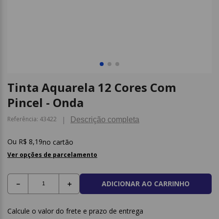
9
º
borracha
10
º
fita
Tinta Aquarela 12 Cores Com
Pincel - Onda
Referência
:
43422
Descrição completa
R$
8
,
19
no cartão
Ver opções de parcelamento
ADICIONAR AO CARRINHO
－
＋