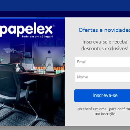
r?
Entre ou
cadastre-se
Ofertas e novidade
Limpeza
Informática
Descartáveis
Escolar
Inscreva-se e receba
descontos exclusivos!
RAS
Inscreva-se
Cartuchos
Fitas adesivas
Descartáveis
Colas
Elástic
Receberá um email para confirm
sua inscrição
3
produtos