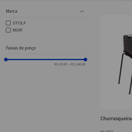
10
º
post it
Marca
STOLF
MOR
Faixas de preço
R$ 42,00
–
R$ 146,00
Churrasqueira
Ref.
30674