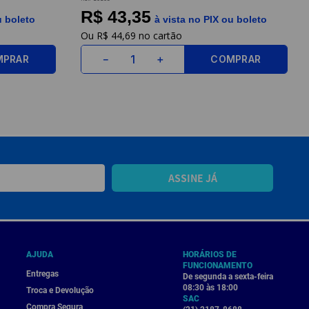
R$ 43,35
u boleto
à vista no PIX ou boleto
R$
44
,
69
MPRAR
COMPRAR
－
＋
ASSINE JÁ
AJUDA
HORÁRIOS DE
FUNCIONAMENTO
Entregas
De segunda a sexta-feira
08:30 às 18:00
Troca e Devolução
SAC
Compra Segura