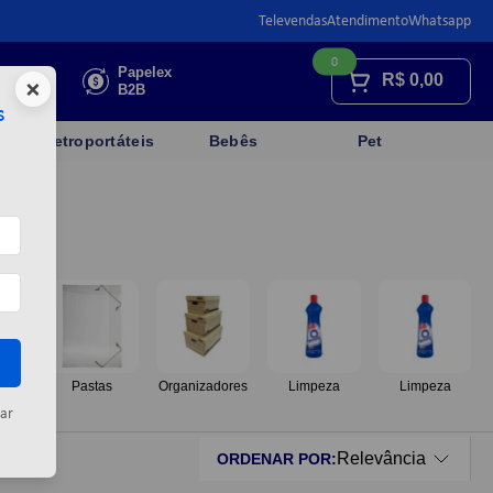
Televendas
Atendimento
Whatsapp
0
Faça sua
Papelex
R$
0,00
×
cotação
B2B
s
Eletroportáteis
Bebês
Pet
os
Pastas
Organizadores
Limpeza
Limpeza
ar
Relevância
ORDENAR POR