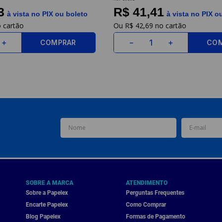
3
R$ 41,41
à vista no PIX ou boleto
à vista no PIX o
R$
42
,
69
COMPRAR
CO
＋
－
＋
SOBRE A MARCA
ATENDIMENTO
Sobre a Papelex
Perguntas Frequentes
Encarte Papelex
Como Comprar
Blog Papelex
Formas de Pagamento