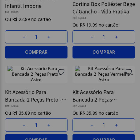
Cortina Box Poliéster Bege
Infantil Imporie
C/ Gancho - Vida Pratika
9
º
post it
Ref.
19480
R$
22
,
89
Ref.
47532
10
º
caderno
R$
19
,
99
－
＋
－
＋
COMPRAR
COMPRAR
Kit Acessório Para
Kit Acessório Para
Bancada 2 Peças Preto -
Bancada 2 Peças
Astra
Vermelho - Astra
Ref.
22464
Ref.
22463
R$
35
,
89
R$
35
,
89
－
＋
－
＋