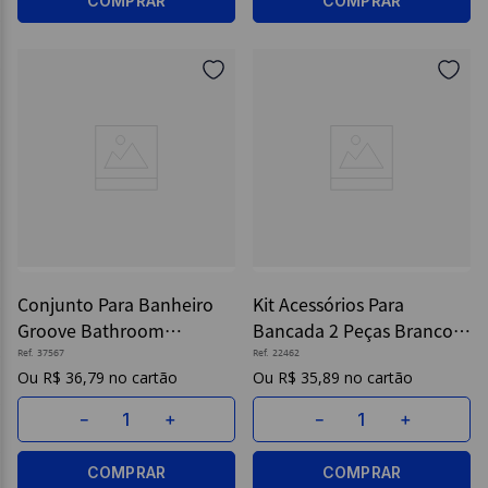
COMPRAR
COMPRAR
Conjunto Para Banheiro
Kit Acessórios Para
Groove Bathroom
Bancada 2 Peças Branco -
Upgrade Chumbo - Ou
Astra
Ref.
37567
Ref.
22462
R$
36
,
79
R$
35
,
89
－
＋
－
＋
COMPRAR
COMPRAR