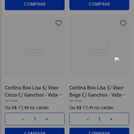
COMPRAR
COMPRAR
Cortina Box Lisa S/ Visor
Cortina Box Lisa S/ Visor
Cinza C/ Ganchos - Vida
Bege C/ Ganchos - Vida
Pratika
Pratika
Ref.
47524
Ref.
47522
R$
17
,
49
R$
17
,
49
－
＋
－
＋
COMPRAR
COMPRAR