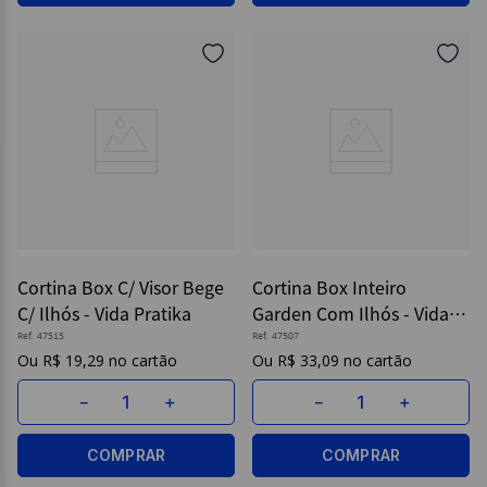
Cortina Box C/ Visor Bege
Cortina Box Inteiro
C/ Ilhós - Vida Pratika
Garden Com Ilhós - Vida
Prátika
Ref.
47515
Ref.
47507
R$
19
,
29
R$
33
,
09
－
＋
－
＋
COMPRAR
COMPRAR