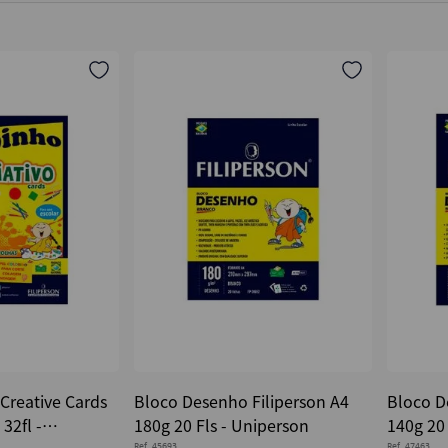
 Creative Cards
Bloco Desenho Filiperson A4
Bloco D
32fl -
180g 20 Fls - Uniperson
140g 20 
Ref.
45693
Ref.
47463