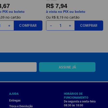
3,67
R$ 7,94
o PIX ou boleto
à vista no PIX ou boleto
,
09
R$
8
,
19
COMPRAR
COMPRAR
＋
－
＋
ASSINE JÁ
AJUDA
HORÁRIOS DE
FUNCIONAMENTO
Entregas
De segunda a sexta-feira
08:30 às 18:00
Troca e Devolução