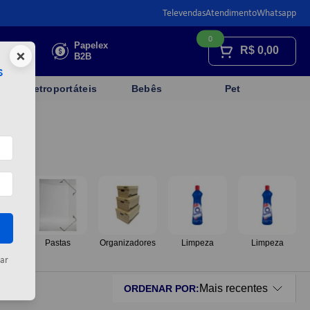
Televendas
Atendimento
Whatsapp
0
Faça sua
Papelex
R$
0,00
×
cotação
B2B
s
Eletroportáteis
Bebês
Pet
os
Pastas
Organizadores
Limpeza
Limpeza
ar
Mais recentes
ORDENAR POR