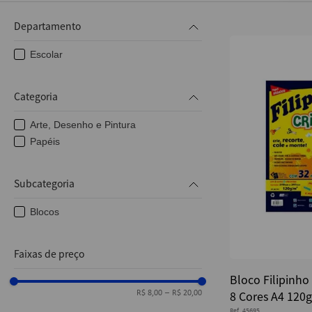
10
º
post it
Departamento
Escolar
Categoria
Arte, Desenho e Pintura
Papéis
Subcategoria
Blocos
Faixas de preço
Bloco Filipinho
8 Cores A4 120g 
R$ 8,00
–
R$ 20,00
Ref.
45695