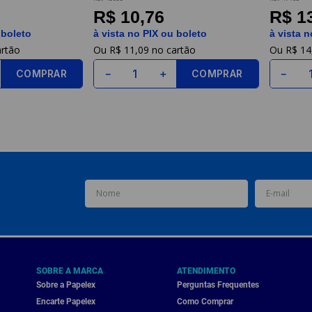
R$ 10,76
R$ 1
 boleto
à vista no PIX ou boleto
à vista n
R$
11
,
09
R$
14
COMPRAR
COMPRAR
－
＋
－
SOBRE A MARCA
ATENDIMENTO
Sobre a Papelex
Perguntas Frequentes
Encarte Papelex
Como Comprar