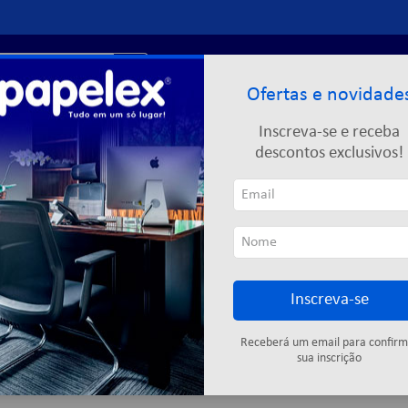
r?
Entre ou
cadastre-se
Ofertas e novidade
Limpeza
Informática
Descartáveis
Escolar
Inscreva-se e receba
descontos exclusivos!
N
Inscreva-se
Cartuchos
Fitas adesivas
Descartáveis
Colas
Elástic
Receberá um email para confirm
sua inscrição
4
produtos