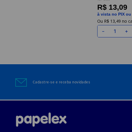
Uniperson
R$ 13,09
à vista no PIX ou
R$
13
,
49
－
＋
Cadastre-se e receba novidades