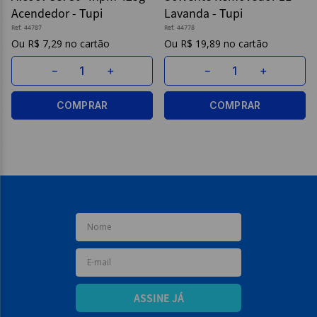
Acendedor - Tupi
Lavanda - Tupi
9
º
caderno
Ref.
44787
Ref.
44778
R$
7
,
29
R$
19
,
89
10
º
post it
－
＋
－
＋
COMPRAR
COMPRAR
ASSINE JÁ