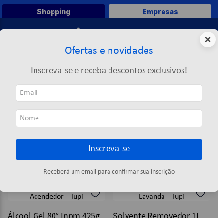
Shopping
Empresas
0
×
Ofertas e novidades
O que você deseja comprar?
Inscreva-se e receba descontos exclusivos!
TERMOS MAIS BUSCADOS
Tupi
1
º
caneta
TUPI
2
º
papel a4
3
º
papel toalha
Inscreva-se
4
º
saco lixo
ORDENAR POR
FILTRAR
5
º
pasta
2
produtos
Receberá um email para confirmar sua inscrição
6
º
marca texto
7
º
fita
Álcool Gel 80° Inpm 425g
Solvente Removedor 1L
8
º
papel higienico