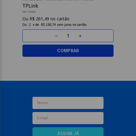
TPLink
9
º
papel higienico
Ref.
33380
R$
261
,
49
10
º
caderno
Ou
2
x
de
R$ 130,74
sem juros
－
＋
COMPRAR
ASSINE JÁ