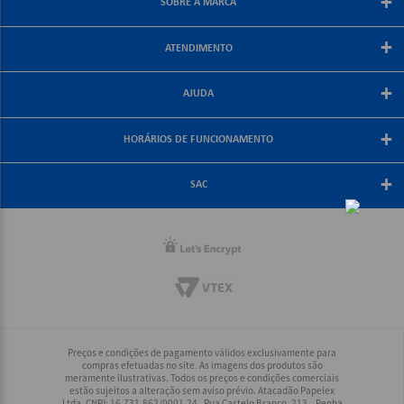
+
SOBRE A MARCA
Sobre a papelex
+
ATENDIMENTO
Encarte Papelex
Blog Papelex
Perguntas Frequentes
+
Lojas Papelex
AJUDA
Como Comprar
Formas de Pagamento
Meus Pedidos
+
Central de Atendimento
HORÁRIOS DE FUNCIONAMENTO
Troca e Devolução
Fale Conosco
Política de Frete Grátis
De segunda a sexta-feira
+
Compra Segura
08:30 às 18:00
SAC
Política de Privacidade
(21) 2187-8688
Rio, Grande Rio e Minas: (21) 2187-8688
Interior Rio: (21) 2187-8688
Demais Regiões: (21) 2178-6888
Preços e condições de pagamento válidos exclusivamente para
compras efetuadas no site. As imagens dos produtos são
meramente ilustrativas. Todos os preços e condições comerciais
estão sujeitos a alteração sem aviso prévio. Atacadão Papelex
Ltda. CNPJ: 16.731.862/0001-24 - Rua Castelo Branco, 213 – Penha