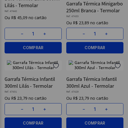
Garrafa Térmica Minigarbo
Lilás - Termolar
250ml Branca - Termolar
9
º
borracha
Ref.
47440
R$
45
,
09
Ref.
47433
10
º
fita
R$
23
,
89
－
＋
－
＋
COMPRAR
COMPRAR
Garrafa Térmica Infantil
Garrafa Térmica Infantil
300ml Lilás - Termolar
300ml Azul - Termolar
Ref.
47431
Ref.
47429
R$
23
,
79
R$
23
,
79
－
＋
－
＋
COMPRAR
COMPRAR