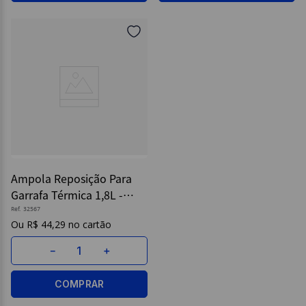
Ampola Reposição Para
Garrafa Térmica 1,8L -
Termolar
Ref.
32567
R$
44
,
29
－
＋
COMPRAR