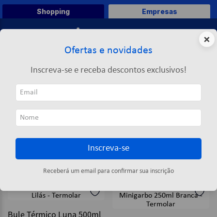
Shopping
Empresas
0
×
Ofertas e novidades
O que você deseja comprar?
Inscreva-se e receba descontos exclusivos!
TERMOS MAIS BUSCADOS
TERMOLAR
1
º
caneta
TERMOLAR
2
º
papel a4
3
º
papel toalha
Inscreva-se
4
º
marca texto
ORDENAR POR
FILTRAR
5
º
saco lixo
5
produtos
Receberá um email para confirmar sua inscrição
6
º
pasta
7
º
post it
Bule Térmico Luna 500ml
8
º
papel higienico