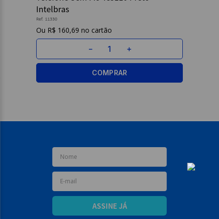
Intelbras
9
º
borracha
Ref.
11330
R$
160
,
69
10
º
fita
－
＋
COMPRAR
ASSINE JÁ