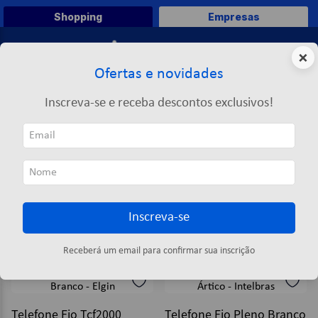
Shopping
Empresas
0
×
Ofertas e novidades
O que você deseja comprar?
Inscreva-se e receba descontos exclusivos!
TERMOS MAIS BUSCADOS
Telefonia
Telefone
Com Fio
1
º
caneta
COM FIO
2
º
papel a4
3
º
papel toalha
Inscreva-se
4
º
marca texto
ORDENAR POR
FILTRAR
5
º
pasta
3
produtos
Receberá um email para confirmar sua inscrição
6
º
saco lixo
7
º
fita
Telefone Fio Tcf2000
Telefone Fio Pleno Branco
8
º
papel higienico