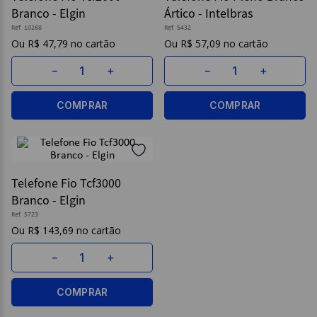
Branco - Elgin
Ártico - Intelbras
9
º
post it
Ref.
10268
Ref.
5432
R$
47
,
79
R$
57
,
09
10
º
caderno
－
＋
－
＋
COMPRAR
COMPRAR
Telefone Fio Tcf3000
Branco - Elgin
Ref.
5723
R$
143
,
69
－
＋
COMPRAR