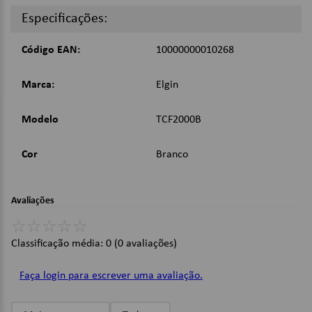
Indicador luminoso de chamada;
Especificações:
3 volumes de campainha;
Permite montagem na parede;
Design básico e resistente;
Código EAN:
10000000010268
Teclas Mute, Pause, Flash e Rediscagem;
Marca:
Elgin
Imagens Meramente Ilustrativas.
Modelo
TCF2000B
Cor
Branco
Avaliações
☆
☆
☆
☆
☆
Classificação média: 0
(0 avaliações)
Faça login para escrever uma avaliação.