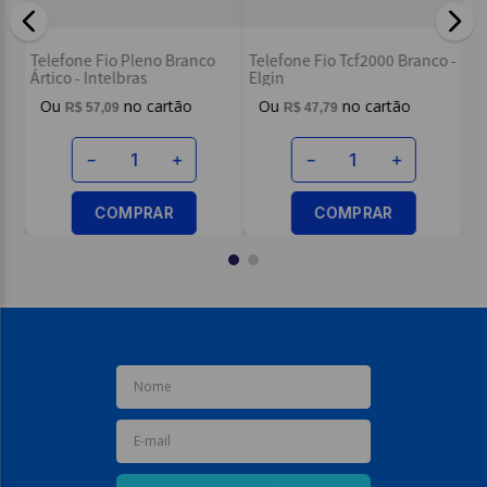
o -
Te
Telefone Fio Pleno Branco
Telefone Fio Tcf2000 Branco -
El
Ártico - Intelbras
Elgin
R$
57
,
09
R$
47
,
79
－
＋
－
＋
COMPRAR
COMPRAR