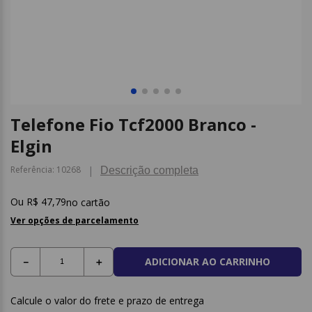
9
º
caderno
10
º
post it
Telefone Fio Tcf2000 Branco -
Elgin
Referência
:
10268
Descrição completa
R$
47
,
79
no cartão
Ver opções de parcelamento
ADICIONAR AO CARRINHO
－
＋