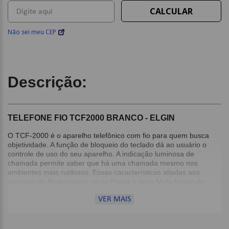
Não sei meu CEP
Descrição:
TELEFONE FIO TCF2000 BRANCO - ELGIN
O TCF-2000 é o aparelho telefônico com fio para quem busca
objetividade. A função de bloqueio do teclado dá ao usuário o
controle de uso do seu aparelho. A indicação luminosa de
chamada permite saber que há uma chamada mesmo nos
ambientes mais ruidosos. Essas caracterísitcas aliadas aos
recursos de Rediscagem, tecla Pause e tecla Mute fazem do
TCF-2000 o aparelho certo para você.
VER MAIS
Detalhes:
Possui chave de bloqueio de ligações;