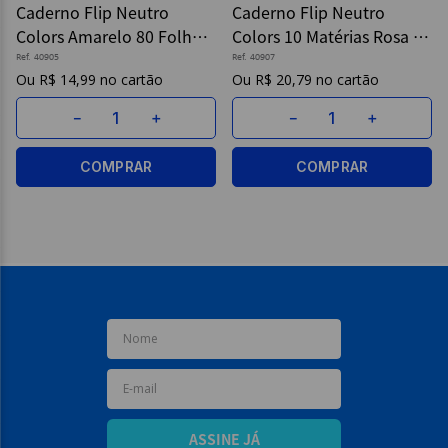
Caderno Flip Neutro
Caderno Flip Neutro
Colors Amarelo 80 Folhas
Colors 10 Matérias Rosa -
9
º
caderno
- Tamoio
Tamoio
Ref.
40905
Ref.
40907
10
º
post it
R$
14
,
99
R$
20
,
79
－
＋
－
＋
COMPRAR
COMPRAR
ASSINE JÁ