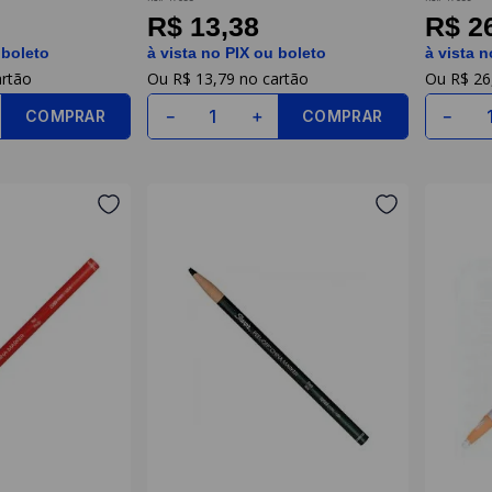
Sharpie
R$ 13,38
R$ 2
 boleto
à vista no PIX ou boleto
à vista n
R$
13
,
79
R$
26
COMPRAR
COMPRAR
－
＋
－