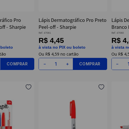
ráfico Pro
Lápis Dermatográfico Pro Preto
Lápis D
ff - Sharpie
Peel-off - Sharpie
Branco P
Ref.
47061
Ref.
47060
R$ 4,45
R$ 4
 boleto
à vista no PIX ou boleto
à vista n
R$
4
,
59
R$
4
,
COMPRAR
COMPRAR
－
＋
－