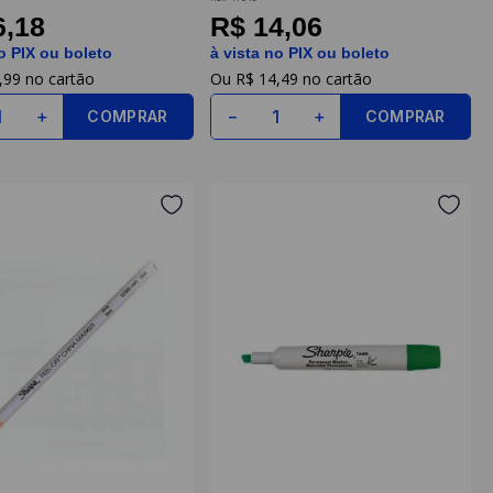
Sharpie
6,18
R$ 14,06
o PIX ou boleto
à vista no PIX ou boleto
,
99
R$
14
,
49
COMPRAR
COMPRAR
＋
－
＋