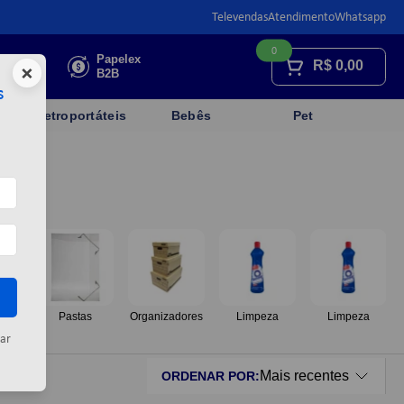
Televendas
Atendimento
Whatsapp
0
Faça sua
Papelex
R$
0,00
×
cotação
B2B
s
Eletroportáteis
Bebês
Pet
os
Pastas
Organizadores
Limpeza
Limpeza
ar
Mais recentes
ORDENAR POR