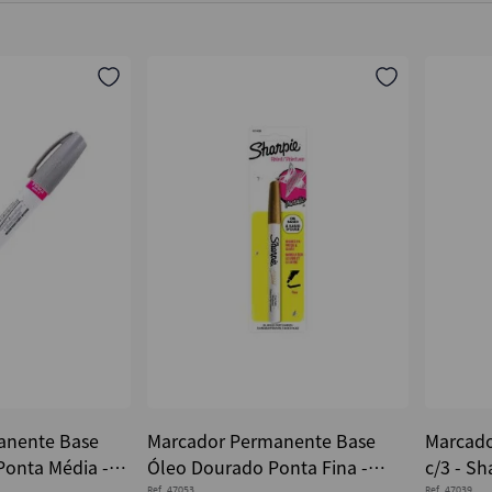
anente Base
Marcador Permanente Base
Marcado
Ponta Média -
Óleo Dourado Ponta Fina -
c/3 - Sh
Ref.
47053
Ref.
47039