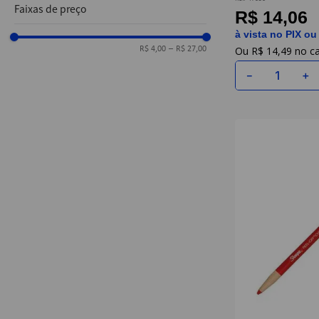
Sharpie
Faixas de preço
R$ 14,06
à vista no PIX ou
R$
14
,
49
R$ 4,00
–
R$ 27,00
－
＋