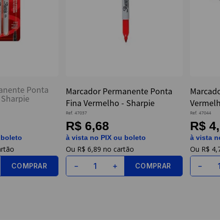
anente Ponta
Marcador Permanente Ponta
Marcado
- Sharpie
Fina Vermelho - Sharpie
Vermelh
Ref.
47037
Ref.
47044
R$ 6,68
R$ 4
 boleto
à vista no PIX ou boleto
à vista n
R$
6
,
89
R$
4
,
COMPRAR
COMPRAR
－
＋
－