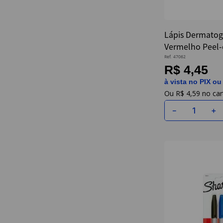
Lápis Dermatog
Vermelho Peel-o
Ref.
47062
R$ 4,45
à vista no PIX ou
R$
4
,
59
－
＋