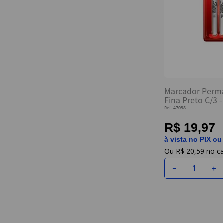
Marcador Perm
Fina Preto C/3 
Ref.
47038
R$ 19,97
à vista no PIX ou
R$
20
,
59
－
＋