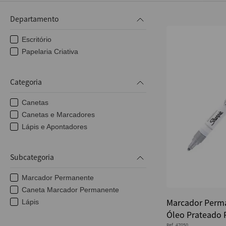
10
º
caderno
Departamento
Escritório
Papelaria Criativa
Categoria
Canetas
Canetas e Marcadores
Lápis e Apontadores
Subcategoria
Marcador Permanente
Caneta Marcador Permanente
Marcador Perm
Lápis
Óleo Prateado 
Ref.
47050