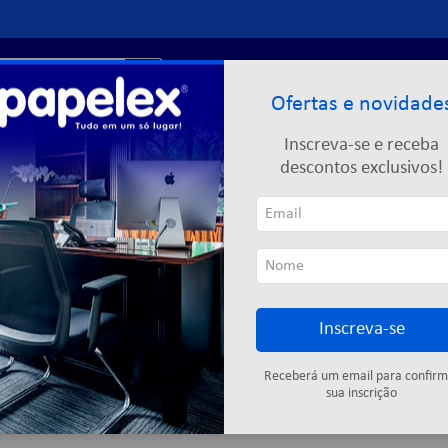
r?
Entre ou
cadastre-se
Ofertas e novidade
Limpeza
Informática
Descartáveis
Escolar
Inscreva-se e receba
descontos exclusivos!
Inscreva-se
Cartuchos
Fitas adesivas
Descartáveis
Colas
Elástic
Receberá um email para confirm
sua inscrição
11
produtos