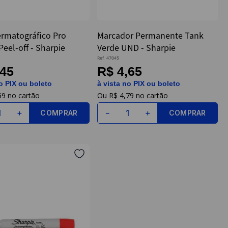
ermatográfico Pro
Marcador Permanente Tank
eel-off - Sharpie
Verde UND - Sharpie
Ref.
47045
,45
R$ 4,65
o PIX ou boleto
à vista no PIX ou boleto
59
R$
4
,
79
COMPRAR
COMPRAR
＋
－
＋