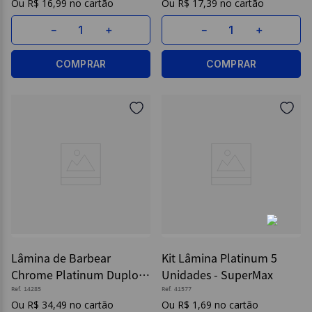
R$
16
,
99
R$
17
,
39
－
＋
－
＋
COMPRAR
COMPRAR
Lâmina de Barbear
Kit Lâmina Platinum 5
Chrome Platinum Duplo
Unidades - SuperMax
Fio Blister C/10 - Bic
Ref.
14285
Ref.
41577
R$
34
,
49
R$
1
,
69