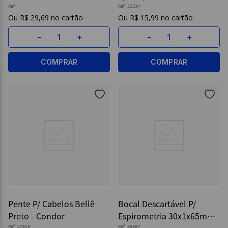
Ref.
Ref.
32334
R$
29
,
69
R$
15
,
99
－
＋
－
＋
COMPRAR
COMPRAR
Pente P/ Cabelos Bellê
Bocal Descartável P/
Preto - Condor
Espirometria 30x1x65mm -
Ref.
47613
Ref.
35367