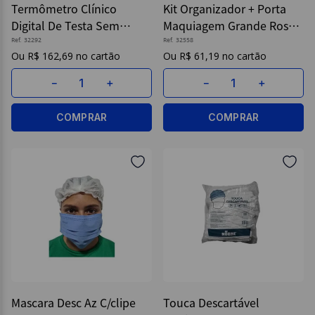
Termômetro Clínico
Kit Organizador + Porta
Digital De Testa Sem
Maquiagem Grande Rosa -
9
º
post it
Contato - G-TECH
Dello
Ref.
32292
Ref.
32558
10
º
caderno
R$
162
,
69
R$
61
,
19
－
＋
－
＋
COMPRAR
COMPRAR
Mascara Desc Az C/clipe
Touca Descartável