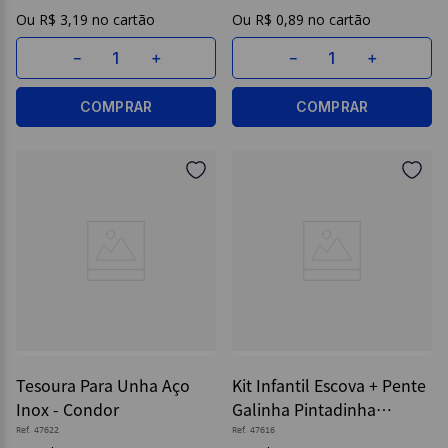
Proarlife
R$
3
,
19
R$
0
,
89
－
＋
－
＋
COMPRAR
COMPRAR
Tesoura Para Unha Aço
Kit Infantil Escova + Pente
Inox - Condor
Galinha Pintadinha
Sortido - Condor
Ref.
47622
Ref.
47616