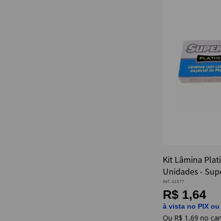
Kit Lâmina Pla
Unidades - Sup
Ref.
41577
R$ 1,64
à vista no PIX ou
R$
1
,
69