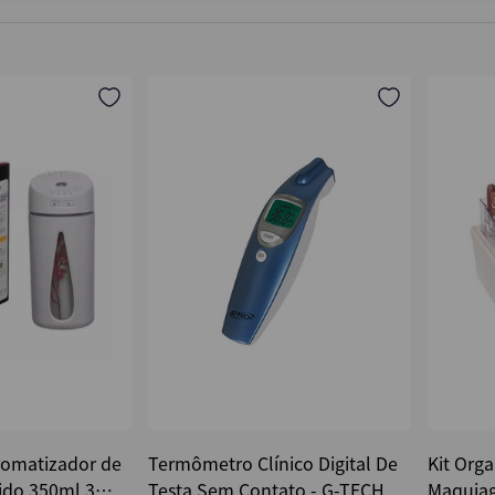
romatizador de
Termômetro Clínico Digital De
Kit Orga
ido 350ml 3
Testa Sem Contato - G-TECH
Maquiag