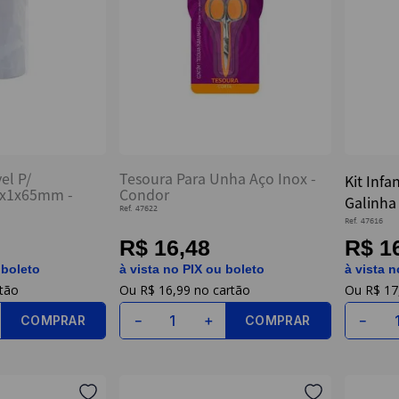
el P/
Tesoura Para Unha Aço Inox -
Kit Infa
0x1x65mm -
Condor
Galinha 
Ref.
47622
Condor
Ref.
47616
R$ 16,48
R$ 1
 boleto
à vista no PIX ou boleto
à vista n
R$
16
,
99
R$
17
COMPRAR
COMPRAR
－
＋
－