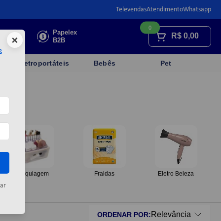
Televendas
Atendimento
Whatsapp
0
Faça sua
Papelex
R$
0,00
×
cotação
B2B
s
Eletroportáteis
Bebês
Pet
Maquiagem
Fraldas
Eletro Beleza
ar
Relevância
ORDENAR POR