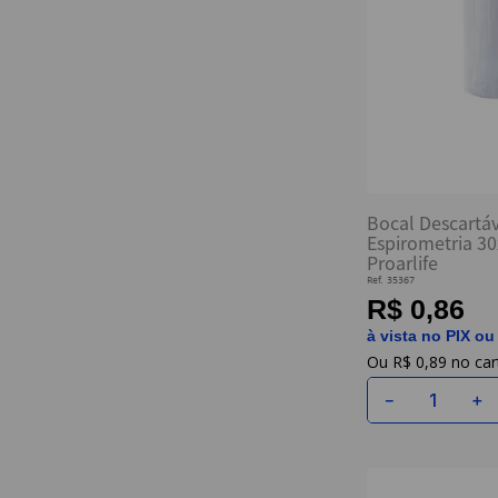
Bocal Descartáv
Espirometria 3
Proarlife
Ref.
35367
R$ 0,86
à vista no PIX ou
R$
0
,
89
－
＋