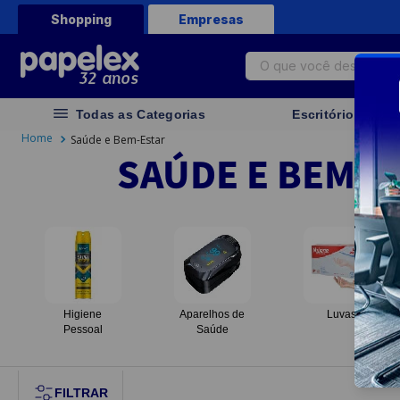
Shopping
Empresas
O que você deseja compra
TERMOS MAIS BUSCADOS
Todas as Categorias
Escritório
1
º
caneta
Saúde e Bem-Estar
SAÚDE E BEM-E
2
º
papel a4
3
º
papel toalha
4
º
marca texto
5
º
saco lixo
6
º
pasta
Higiene
Aparelhos de
Luvas
7
º
post it
Pessoal
Saúde
8
º
papel higienico
9
º
borracha
FILTRAR