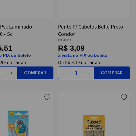
 Pvc Laminado
Pente P/ Cabelos Bellê Preto -
0 - Sc
Condor
Ref.
47613
5,51
R$ 3,09
o PIX ou boleto
à vista no PIX ou boleto
,
99
R$
3
,
19
COMPRAR
COMPRAR
＋
－
＋