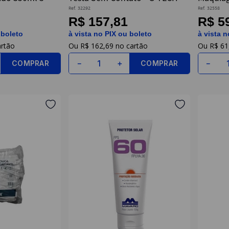
x
Dello
Ref.
32292
Ref.
32558
R$ 157,81
R$ 5
 boleto
à vista no PIX ou boleto
à vista n
R$
162
,
69
R$
61
COMPRAR
COMPRAR
－
＋
－