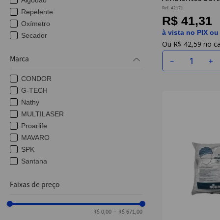
Algodão
Funções - Etilu
Ref.
42171
Repelente
R$ 41,31
Oxímetro
à vista no PIX ou
Secador
R$
42
,
59
Lâminas
Marca
Cortadores de Unha
－
＋
CONDOR
G-TECH
Nathy
MULTILASER
Proarlife
MAVARO
SPK
Santana
PAPELEX
Faixas de preço
NOBRE
R$ 0,00
–
R$ 671,00