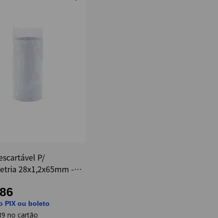
scartável P/
etria 28x1,2x65mm -
e
,86
o PIX ou boleto
89