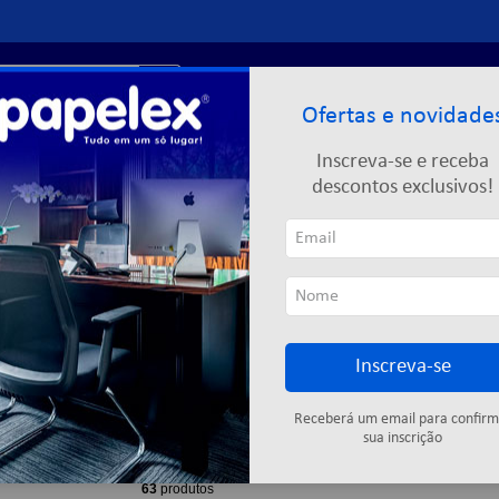
r?
Entre ou
cadastre-se
Ofertas e novidade
Limpeza
Informática
Descartáveis
Escolar
Inscreva-se e receba
descontos exclusivos!
STAR
Inscreva-se
Cuidados Com
Vestimentas de
Nebulizadores
a Pele
Proteção
e Inaladores
Receberá um email para confirm
sua inscrição
63
produtos