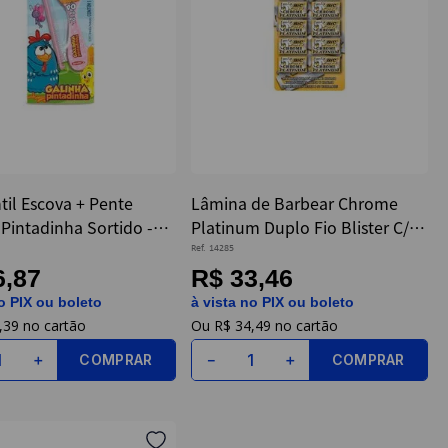
ntil Escova + Pente
Lâmina de Barbear Chrome
Pintadinha Sortido -
Platinum Duplo Fio Blister C/10
- Bic
Ref.
14285
6,87
R$ 33,46
o PIX ou boleto
à vista no PIX ou boleto
,
39
R$
34
,
49
COMPRAR
COMPRAR
＋
－
＋