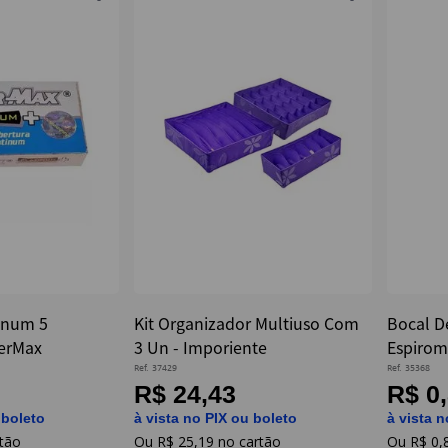
tinum 5
Kit Organizador Multiuso Com
Bocal De
erMax
3 Un - Imporiente
Espirom
Proarlif
Ref.
37429
Ref.
35368
R$ 24,43
R$ 0
 boleto
à vista no PIX ou boleto
à vista n
R$
25
,
19
R$
0
,