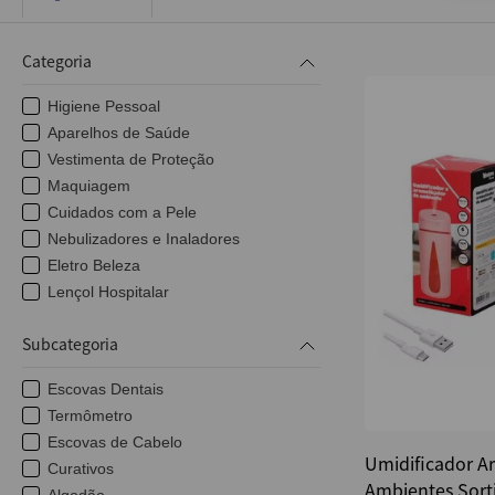
10
º
fita
Categoria
Higiene Pessoal
Aparelhos de Saúde
Vestimenta de Proteção
Maquiagem
Cuidados com a Pele
Nebulizadores e Inaladores
Eletro Beleza
Lençol Hospitalar
Subcategoria
Escovas Dentais
Termômetro
Escovas de Cabelo
Umidificador A
Curativos
Ambientes Sort