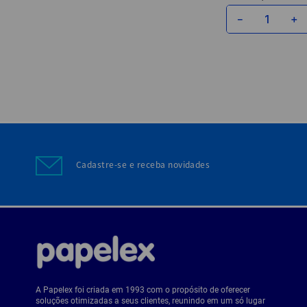
－
＋
Cadastre-se e receba novidades
A Papelex foi criada em 1993 com o propósito de oferecer
soluções otimizadas a seus clientes, reunindo em um só lugar