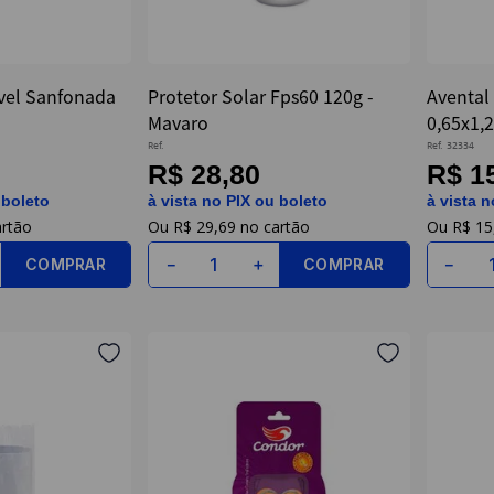
vel Sanfonada
Protetor Solar Fps60 120g -
Avental
Mavaro
0,65x1,2
Ref.
Ref.
32334
R$ 28,80
R$ 1
 boleto
à vista no PIX ou boleto
à vista n
R$
29
,
69
R$
15
COMPRAR
COMPRAR
－
＋
－