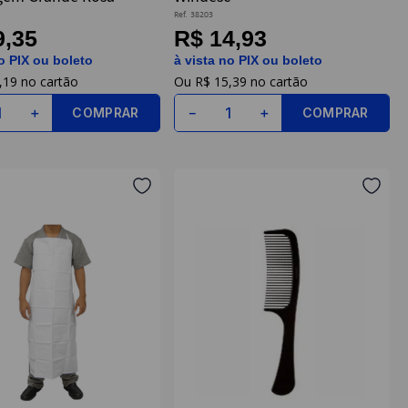
Ref.
38203
9,35
R$ 14,93
o PIX ou boleto
à vista no PIX ou boleto
,
19
R$
15
,
39
COMPRAR
COMPRAR
＋
－
＋