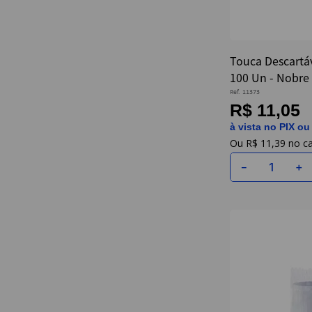
Touca Descartá
100 Un - Nobre
Ref.
11373
R$ 11,05
à vista no PIX ou
R$
11
,
39
－
＋