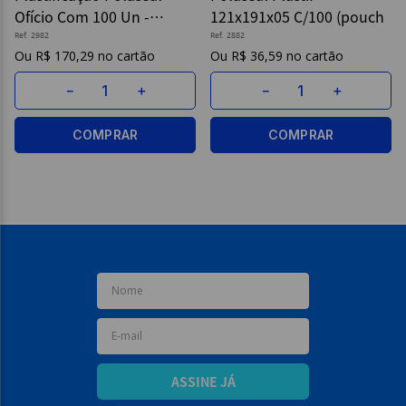
Ofício Com 100 Un -
121x191x05 C/100 (pouch
9
º
borracha
Prolan
Ref.
2982
Ref.
2882
R$
170
,
29
R$
36
,
59
10
º
fita
－
＋
－
＋
COMPRAR
COMPRAR
ASSINE JÁ