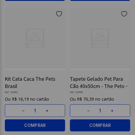
Kit Cata Caca The Pets
Tapete Gelado Pet Para
Brasil
Cão 40x50cm - The Pets
Brasil
Ref.
33982
Ref.
33988
R$
16
,
19
R$
70
,
39
－
＋
－
＋
COMPRAR
COMPRAR