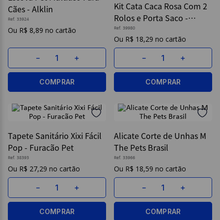
Kit Cata Caca Rosa Com 2
Cães - Alklin
Rolos e Porta Saco -
9
º
papel higienico
Ref.
33924
Home Pet
R$
8
,
89
Ref.
39980
10
º
caderno
R$
18
,
29
－
＋
－
＋
COMPRAR
COMPRAR
Tapete Sanitário Xixi Fácil
Alicate Corte de Unhas M
Pop - Furacão Pet
The Pets Brasil
Ref.
38393
Ref.
33966
R$
27
,
29
R$
18
,
59
－
＋
－
＋
COMPRAR
COMPRAR