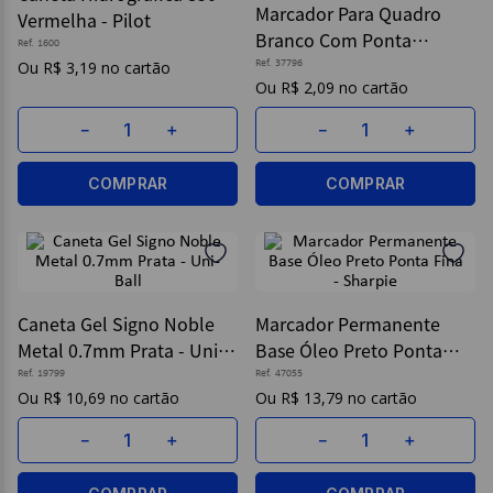
Marcador Para Quadro
Vermelha - Pilot
Branco Com Ponta
9
º
borracha
Ref.
1600
Redonda Cor Verde - BRW
R$
3
,
19
Ref.
37796
10
º
fita
R$
2
,
09
－
＋
－
＋
COMPRAR
COMPRAR
Caneta Gel Signo Noble
Marcador Permanente
Metal 0.7mm Prata - Uni-
Base Óleo Preto Ponta
Ball
Fina - Sharpie
Ref.
19799
Ref.
47055
R$
10
,
69
R$
13
,
79
－
＋
－
＋