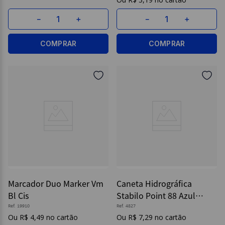
－
＋
－
＋
COMPRAR
COMPRAR
Marcador Duo Marker Vm
Caneta Hidrográfica
Bl Cis
Stabilo Point 88 Azul
Escuro - Cis
Ref.
19910
Ref.
4827
R$
4
,
49
R$
7
,
29