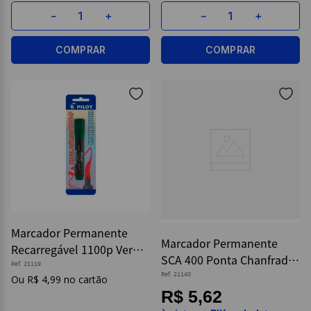
－
＋
－
＋
COMPRAR
COMPRAR
Marcador Permanente
Marcador Permanente
Recarregável 1100p Verde
SCA 400 Ponta Chanfrada
Blister - Pilot
Ref.
21119
Azul - Pilot
Ref.
21140
R$
4
,
99
R$ 5,62