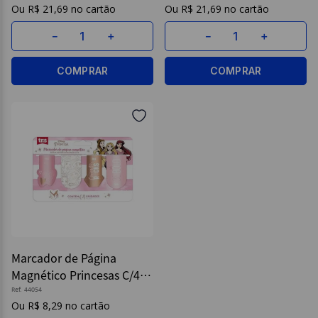
R$
21
,
69
R$
21
,
69
－
＋
－
＋
COMPRAR
COMPRAR
Marcador de Página
Magnético Princesas C/4
UN - Tris
Ref.
44054
R$
8
,
29