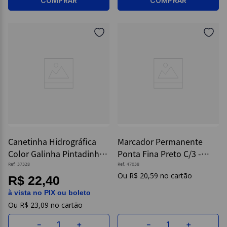
COMPRAR
COMPRAR
Canetinha Hidrográfica
Marcador Permanente
Color Galinha Pintadinha
Ponta Fina Preto C/3 -
12 cores - Compactor
Sharpie
Ref.
37328
Ref.
47038
R$
20
,
59
R$ 22,40
à vista no PIX ou boleto
R$
23
,
09
－
＋
－
＋