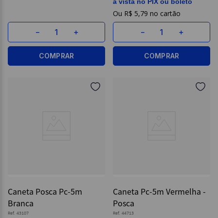
à vista no PIX ou boleto
R$
5
,
79
－
＋
－
＋
COMPRAR
COMPRAR
Caneta Posca Pc-5m
Caneta Pc-5m Vermelha -
Branca
Posca
Ref.
43107
Ref.
44713