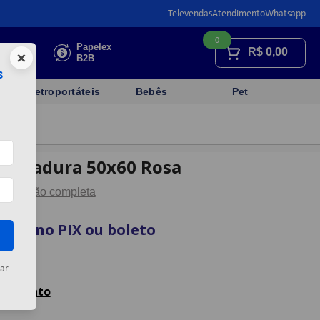
Televendas
Atendimento
Whatsapp
0
Faça sua
Papelex
R$
0,00
×
cotação
B2B
s
Eletroportáteis
Bebês
Pet
dobradura 50x60 Rosa
Descrição completa
vista no PIX ou boleto
artão
ar
celamento