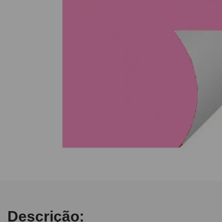
10
º
fita
Descrição: