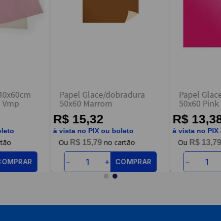
 40x60cm
Papel Glace/dobradura
Papel Glac
- Vmp
50x60 Marrom
50x60 Pink
R$ 15,32
R$ 13,3
oleto
à vista no PIX ou boleto
à vista no PIX
R$
15
,
79
R$
13
,
7
COMPRAR
COMPRAR
－
＋
－