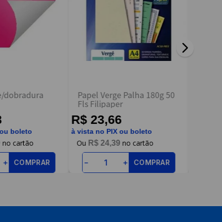
e/dobradura
Papel Verge Palha 180g 50
Bloco 
Fls Filipaper
180g 3
8
R$ 23,66
R$ 3
 ou boleto
à vista no PIX ou boleto
à vista n
9
R$
24
,
39
R$
COMPRAR
COMPRAR
＋
－
＋
－