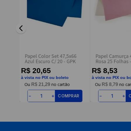
ENVIAR AVALIAÇÃO
0 C/25
Papel Color Set 47,5x66
Papel Camurça
Azul Escuro C/ 20 - GPK
Rosa 25 Folhas 
R$ 20,65
R$ 8,53
à vista no PIX ou boleto
à vista no PIX ou b
R$
21
,
29
R$
8
,
79
RAR
COMPRAR
－
＋
－
＋