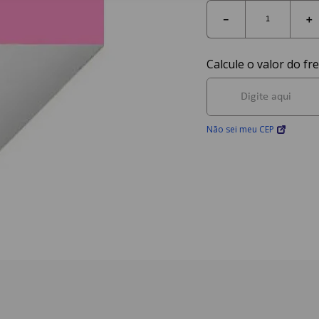
－
＋
Não sei meu CEP