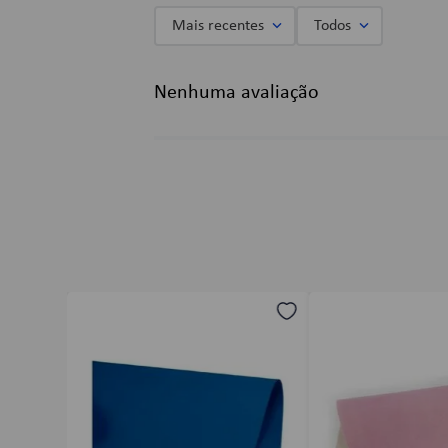
Mais recentes
Todos
Adicionar avaliação
Nenhuma avaliação
Título
Avalie o produto de 1 a 5 estrelas
★
★
★
★
★
Seu nome
Endereço de email
Escreva uma avaliação