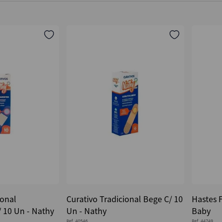
ional
Curativo Tradicional Bege C/ 10
Hastes F
 10 Un - Nathy
Un - Nathy
Baby
Ref.
40546
Ref.
44749