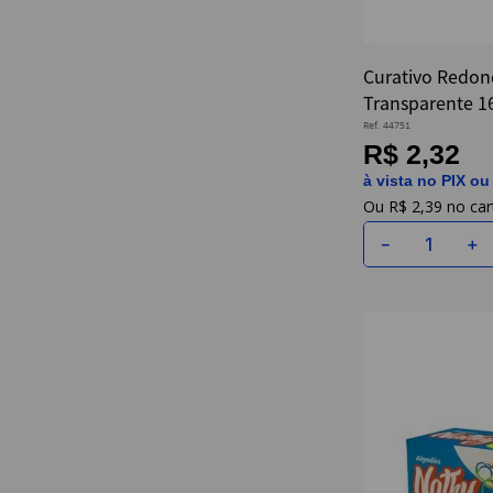
Curativo Redo
Transparente 1
Ref.
44751
R$ 2,32
à vista no PIX ou
R$
2
,
39
－
＋