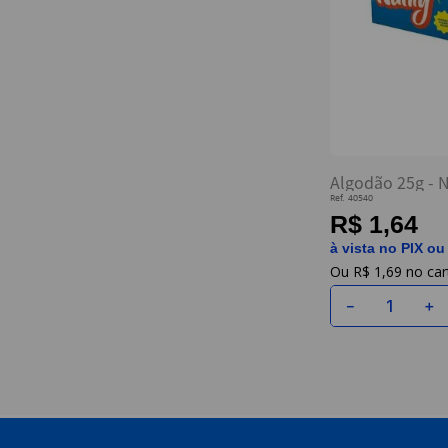
Algodão 25g - 
Ref.
40540
R$ 1,64
à vista no PIX ou
R$
1
,
69
－
＋