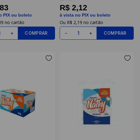
,83
R$ 2,12
o PIX ou boleto
à vista no PIX ou boleto
89
R$
2
,
19
COMPRAR
COMPRAR
＋
－
＋