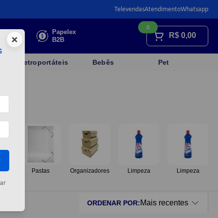
Televendas
Atendimento
Whatsapp
0
Faça sua
Papelex
R$
0,00
×
cotação
B2B
s
Eletroportáteis
Bebês
Pet
os
Pastas
Organizadores
Limpeza
Limpeza
ar
Mais recentes
ORDENAR POR