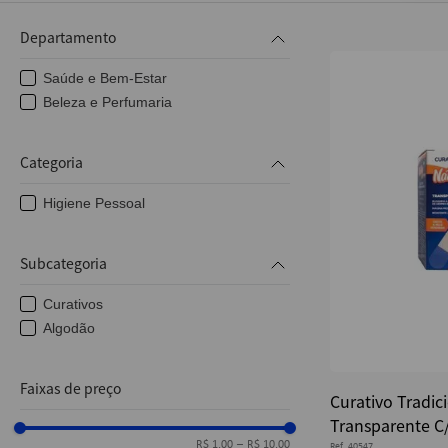
10
º
caderno
Departamento
Saúde e Bem-Estar
Beleza e Perfumaria
Categoria
Higiene Pessoal
Subcategoria
Curativos
Algodão
Faixas de preço
Curativo Tradic
Transparente C/
R$ 1,00
–
R$ 10,00
Ref.
40547