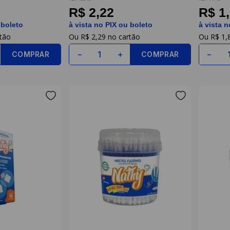
R$ 2,22
R$ 1
 boleto
à vista no PIX ou boleto
à vista n
R$
2
,
29
R$
1
,
COMPRAR
COMPRAR
－
＋
－