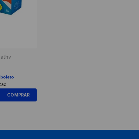
Nathy
 boleto
COMPRAR