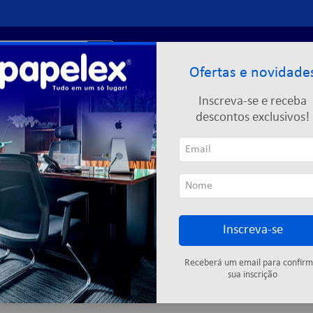
r?
Entre ou
cadastre-se
Ofertas e novidade
Limpeza
Informática
Descartáveis
Escolar
Inscreva-se e receba
descontos exclusivos!
Inscreva-se
Cartuchos
Fitas adesivas
Descartáveis
Colas
Elástic
Receberá um email para confirm
sua inscrição
9
produtos