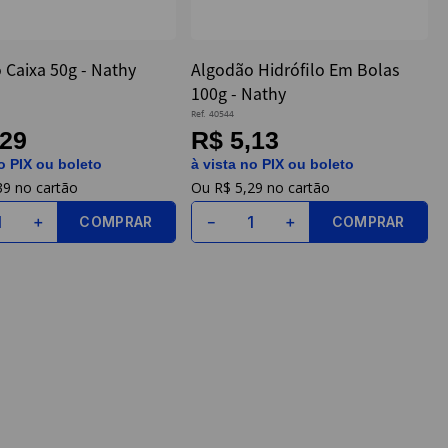
 Caixa 50g - Nathy
Algodão Hidrófilo Em Bolas
100g - Nathy
Ref.
40544
,29
R$ 5,13
o PIX ou boleto
à vista no PIX ou boleto
39
R$
5
,
29
COMPRAR
COMPRAR
＋
－
＋