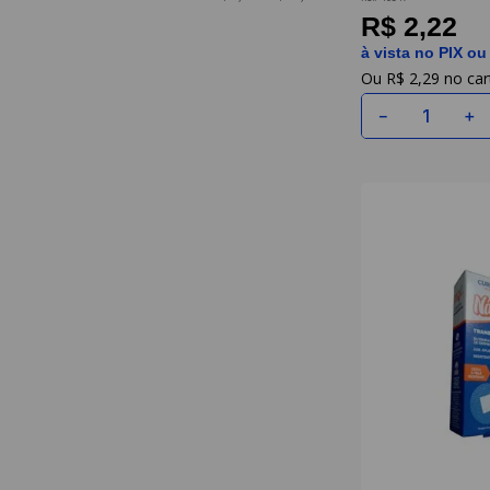
R$ 2,22
à vista no PIX ou
R$
2
,
29
－
＋