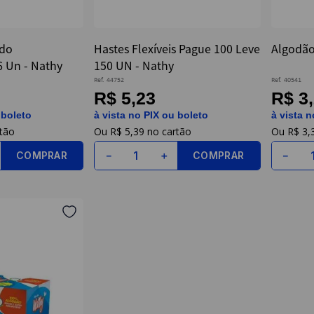
ndo
Hastes Flexíveis Pague 100 Leve
Algodão
6 Un - Nathy
150 UN - Nathy
Ref.
44752
Ref.
40541
R$ 5,23
R$ 3
 boleto
à vista no PIX ou boleto
à vista n
R$
5
,
39
R$
3
,
COMPRAR
COMPRAR
－
＋
－