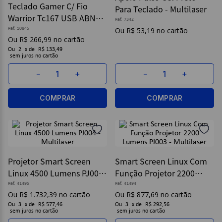
Teclado Gamer C/ Fio
Para Teclado - Multilaser
Warrior Tc167 USB ABNT2
9
º
post it
Ref.
7342
- Multilaser
Ref.
10845
R$
53
,
19
10
º
caderno
R$
266
,
99
Ou
2
x
de
R$ 133,49
sem juros
－
＋
－
＋
COMPRAR
COMPRAR
Projetor Smart Screen
Smart Screen Linux Com
Linux 4500 Lumens PJ004
Função Projetor 2200
- Multilaser
Lumens PJ003 - Multilaser
Ref.
41495
Ref.
41494
R$
1
.
732
,
39
R$
877
,
69
Ou
3
x
de
R$ 577,46
Ou
3
x
de
R$ 292,56
sem juros
sem juros