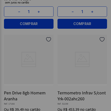
sem juros
－
＋
－
＋
COMPRAR
COMPRAR
Pen Drive 8gb Homem
Termometro Infrav S/cont
Aranha
Yrk-002ahc260
Ref.
17164
Ref.
32239
R$
39
,
49
R$
453
,
39