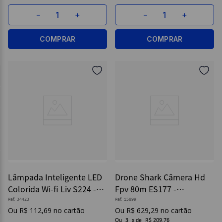
－
＋
－
＋
COMPRAR
COMPRAR
Lâmpada Inteligente LED
Drone Shark Câmera Hd
Colorida Wi-fi Liv S224 -
Fpv 80m ES177 -
Multilaser
Multilaser
Ref.
34423
Ref.
15899
R$
112
,
69
R$
629
,
29
Ou
3
x
de
R$ 209,76