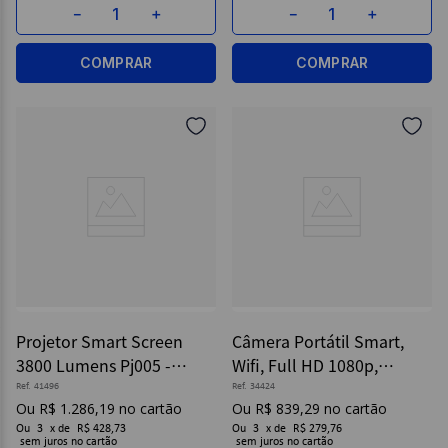
－
＋
－
＋
COMPRAR
COMPRAR
Projetor Smart Screen
Câmera Portátil Smart,
3800 Lumens Pj005 -
Wifi, Full HD 1080p,
Multilaser
Branco - SE227 -
Ref.
41496
Ref.
34424
R$
1
.
286
,
19
R$
839
,
29
Multilaser
Ou
3
x
de
R$ 428,73
Ou
3
x
de
R$ 279,76
sem juros
sem juros