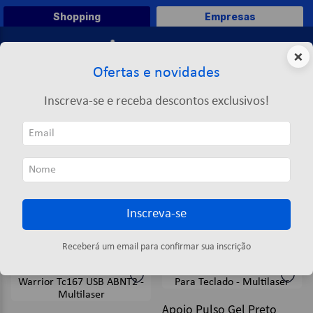
Shopping
Empresas
0
×
Ofertas e novidades
O que você deseja comprar?
Inscreva-se e receba descontos exclusivos!
TERMOS MAIS BUSCADOS
MULTILASER
1
º
caneta
MULTILASER
2
º
papel a4
3
º
papel toalha
Inscreva-se
4
º
marca texto
ORDENAR POR
FILTRAR
5
º
pasta
33
produtos
Receberá um email para confirmar sua inscrição
6
º
saco lixo
7
º
fita
Apoio Pulso Gel Preto
8
º
papel higienico