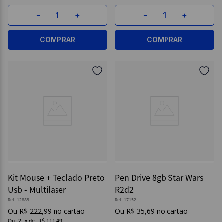
－
＋
－
＋
COMPRAR
COMPRAR
Kit Mouse + Teclado Preto
Pen Drive 8gb Star Wars
Usb - Multilaser
R2d2
Ref.
12883
Ref.
17152
R$
222
,
99
R$
35
,
69
Ou
2
x
de
R$ 111,49