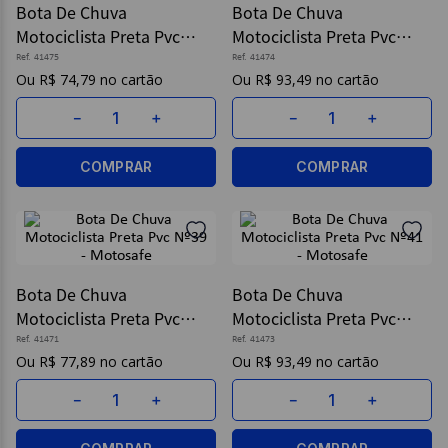
Bota De Chuva
Bota De Chuva
Motociclista Preta Pvc
Motociclista Preta Pvc
9
º
caderno
Nº43 - Motosafe
Nº42 - Motosafe
Ref.
41475
Ref.
41474
10
º
post it
R$
74
,
79
R$
93
,
49
－
＋
－
＋
COMPRAR
COMPRAR
Bota De Chuva
Bota De Chuva
Motociclista Preta Pvc
Motociclista Preta Pvc
Nº39 - Motosafe
Nº41 - Motosafe
Ref.
41471
Ref.
41473
R$
77
,
89
R$
93
,
49
－
＋
－
＋