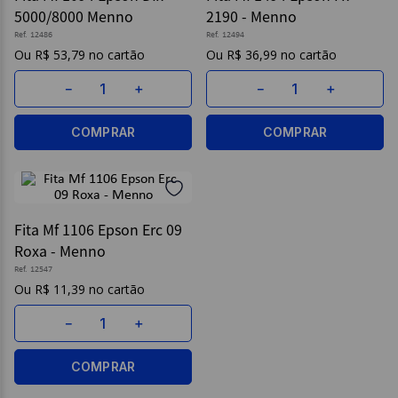
5000/8000 Menno
2190 - Menno
9
º
post it
Ref.
12486
Ref.
12494
R$
53
,
79
R$
36
,
99
10
º
caderno
－
＋
－
＋
COMPRAR
COMPRAR
Fita Mf 1106 Epson Erc 09
Roxa - Menno
Ref.
12547
R$
11
,
39
－
＋
COMPRAR