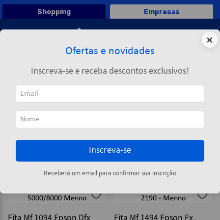
Shopping
Empresas
0
×
Ofertas e novidades
O que você deseja comprar?
Inscreva-se e receba descontos exclusivos!
TERMOS MAIS BUSCADOS
MENNO
1
º
caneta
MENNO
2
º
papel a4
3
º
papel toalha
Inscreva-se
4
º
pasta
ORDENAR POR
FILTRAR
5
º
marca texto
3
produtos
Receberá um email para confirmar sua inscrição
6
º
saco lixo
7
º
fita
Fita Mf 1094 Epson Dfx
Fita Mf 1494 Epson Fx
8
º
papel higienico