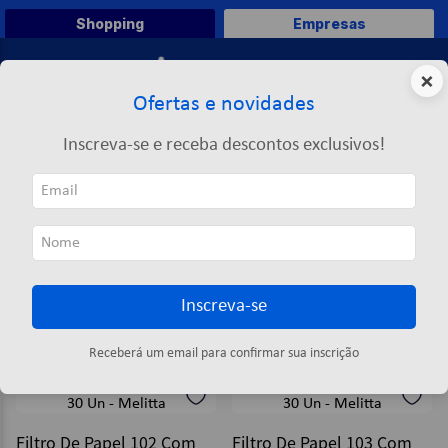
Shopping
Empresas
0
×
Ofertas e novidades
O que você deseja comprar?
Inscreva-se e receba descontos exclusivos!
TERMOS MAIS BUSCADOS
MELITTA
1
º
caneta
MELITTA
2
º
papel a4
3
º
papel toalha
Inscreva-se
4
º
saco lixo
ORDENAR POR
FILTRAR
5
º
pasta
2
produtos
Receberá um email para confirmar sua inscrição
6
º
marca texto
7
º
fita
Filtro De Papel 102 Com
Filtro De Papel 103 Com
8
º
papel higienico