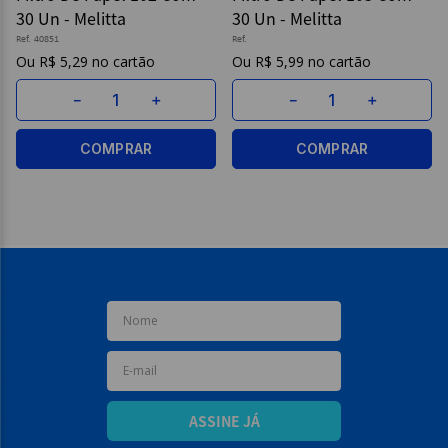
30 Un - Melitta
30 Un - Melitta
9
º
caderno
Ref.
40851
Ref.
R$
5
,
29
R$
5
,
99
10
º
post it
－
＋
－
＋
COMPRAR
COMPRAR
ASSINE JÁ