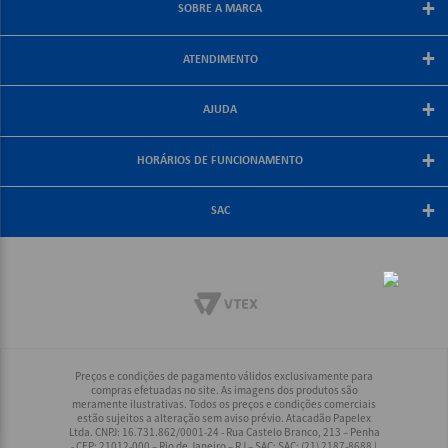
+
SOBRE A MARCA
Sobre a papelex
+
ATENDIMENTO
Encarte Papelex
Blog Papelex
Perguntas Frequentes
+
Lojas Papelex
AJUDA
Como Comprar
Formas de Pagamento
Meus Pedidos
+
Central de Atendimento
HORÁRIOS DE FUNCIONAMENTO
Troca e Devolução
Fale Conosco
Política de Frete Grátis
De segunda a sexta-feira
+
Compra Segura
08:30 às 18:00
SAC
Política de Privacidade
(21) 2187-8688
Rio, Grande Rio e Minas: (21) 2187-8688
Interior Rio: (21) 2187-8688
Demais Regiões: (21) 2178-6888
Preços e condições de pagamento válidos exclusivamente para
compras efetuadas no site. As imagens dos produtos são
meramente ilustrativas. Todos os preços e condições comerciais
estão sujeitos a alteração sem aviso prévio. Atacadão Papelex
Ltda. CNPJ: 16.731.862/0001-24 - Rua Castelo Branco, 213 – Penha
- CEP: 21012-000 – Rio de Janeiro – RJ – SAC: SAC: (21) 2187-8688 |