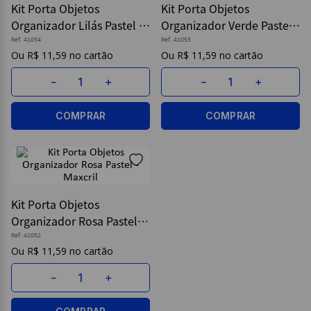
Kit Porta Objetos
Kit Porta Objetos
Organizador Lilás Pastel -
Organizador Verde Pastel -
9
º
caderno
Maxcril
Maxcril
Ref.
41054
Ref.
41053
10
º
post it
R$
11
,
59
R$
11
,
59
－
＋
－
＋
COMPRAR
COMPRAR
Kit Porta Objetos
Organizador Rosa Pastel -
Maxcril
Ref.
41052
R$
11
,
59
－
＋