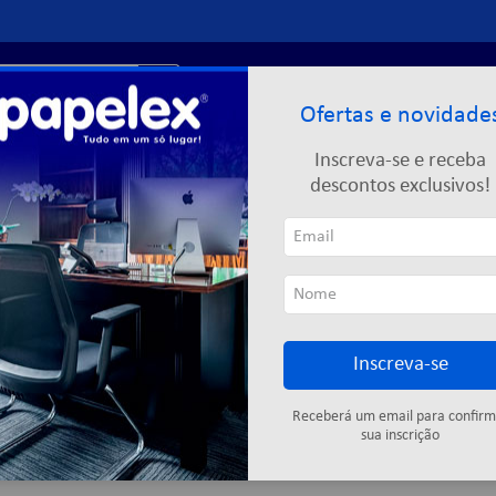
r?
Entre ou
cadastre-se
Ofertas e novidade
Limpeza
Informática
Descartáveis
Escolar
Inscreva-se e receba
descontos exclusivos!
OR
Inscreva-se
Esferográfica
Gel
Receberá um email para confirm
sua inscrição
2
produtos