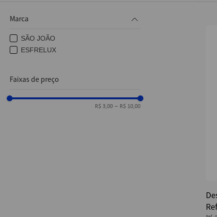
10
º
caderno
Marca
SÃO JOÃO
ESFRELUX
Faixas de preço
R$ 3,00
–
R$ 10,00
De
Re
Ref.
4