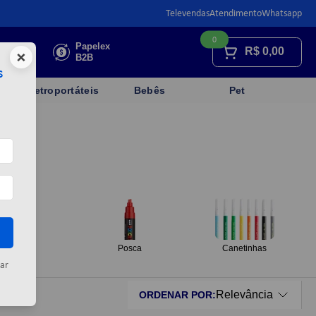
Televendas
Atendimento
Whatsapp
0
Faça sua
Papelex
R$
0,00
×
cotação
B2B
s
Eletroportáteis
Bebês
Pet
Brush
Posca
Canetinhas
ar
Relevância
ORDENAR POR