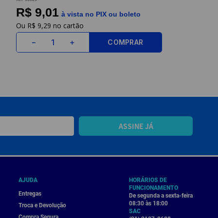
R$ 9,01
à vista no PIX ou boleto
R$
9
,
29
COMPRAR
－
＋
ASSINE JÁ
AJUDA
HORÁRIOS DE
FUNCIONAMENTO
Entregas
De segunda a sexta-feira
08:30 às 18:00
Troca e Devolução
SAC
Compra Segura