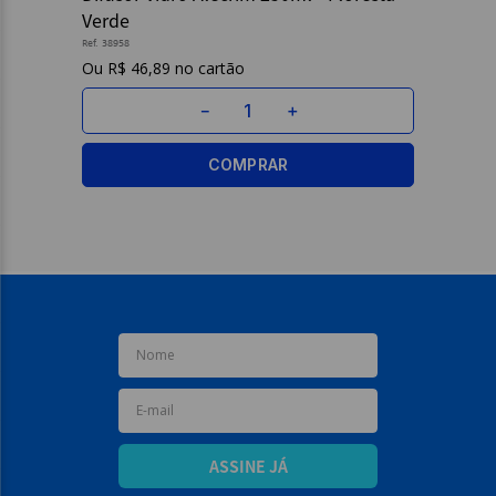
Verde
9
º
caderno
Ref.
38958
R$
46
,
89
10
º
post it
－
＋
COMPRAR
ASSINE JÁ