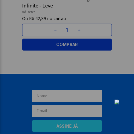
Infinite - Leve
9
º
caderno
Ref.
49697
R$
42
,
89
10
º
post it
－
＋
COMPRAR
ASSINE JÁ