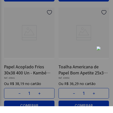
Papel Acoplado Frios
Toalha Americana de
30x38 400 Un - Kambé
Papel Bom Apetite 25x35
Embalagens
500 Un - Kambé
Ref.
43641
Ref.
43654
R$
38
,
19
R$
36
,
29
Embalagens
－
＋
－
＋
COMPRAR
COMPRAR