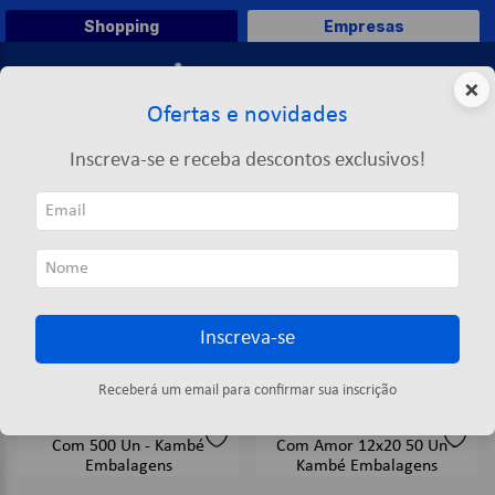
Shopping
Empresas
0
×
Ofertas e novidades
O que você deseja comprar?
Inscreva-se e receba descontos exclusivos!
TERMOS MAIS BUSCADOS
KAMBÉ EMBALAGENS
1
º
caneta
KAMBÉ EMBALAGENS
2
º
papel a4
3
º
papel toalha
Inscreva-se
4
º
saco lixo
ORDENAR POR
FILTRAR
5
º
pasta
13
produtos
Receberá um email para confirmar sua inscrição
6
º
marca texto
7
º
fita
8
º
papel higienico