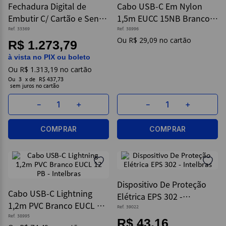
Fechadura Digital de
Cabo USB-C Em Nylon
Embutir C/ Cartão e Senha
1,5m EUCC 15NB Branco -
9
º
post it
FR320 - Intelbras
Intelbras
Ref.
33369
Ref.
38996
10
º
caderno
R$
29
,
09
R$ 1.273,79
à vista no PIX ou boleto
R$
1
.
313
,
19
Ou
3
x
de
R$ 437,73
sem juros
－
＋
－
＋
COMPRAR
COMPRAR
Dispositivo De Proteção
Cabo USB-C Lightning
Elétrica EPS 302 -
1,2m PVC Branco EUCL 12
Intelbras
Ref.
39022
PB - Intelbras
Ref.
38995
R$ 43,16