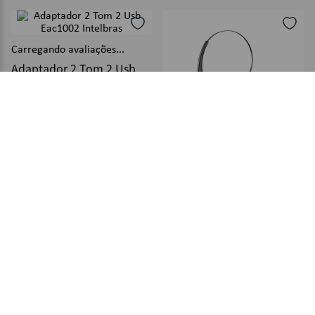
R$
132
,
39
R$
160
,
69
－
＋
－
＋
COMPRAR
COMPRAR
Headset Chs55 Microfone
Adaptador 2 Tom 2 Usb
Usb - Intelbras
Eac1002 Intelbras
Ref.
32659
Ref.
32615
R$
265
,
29
R$
70
,
39