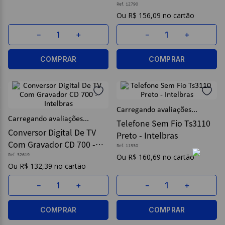
Ref.
5432
R$
156
,
09
R$
57
,
09
－
＋
－
＋
COMPRAR
COMPRAR
Conversor Digital De TV
Telefone Sem Fio Ts3110
Com Gravador CD 700 -
Preto - Intelbras
Intelbras
Ref.
32619
Ref.
11330