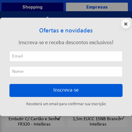
Shopping
Empresas
0
×
Ofertas e novidades
O que você deseja comprar?
Inscreva-se e receba descontos exclusivos!
TERMOS MAIS BUSCADOS
INTELBRAS
1
º
caneta
INTELBRAS
2
º
papel a4
3
º
papel toalha
Inscreva-se
4
º
marca texto
ORDENAR POR
FILTRAR
5
º
pasta
14
produtos
Receberá um email para confirmar sua inscrição
6
º
saco lixo
7
º
fita
8
º
papel higienico