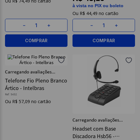
R$
74
,
49
à vista no PIX ou boleto
R$
44
,
49
－
＋
－
＋
COMPRAR
COMPRAR
Headset com Base
Telefone Fio Pleno Branco
Discadora Hsb56 -
Ártico - Intelbras
Intelbras
Ref.
12790