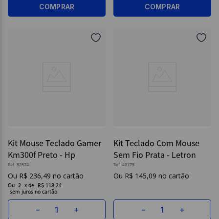
COMPRAR
COMPRAR
Kit Mouse Teclado Gamer
Kit Teclado Com Mouse
Km300f Preto - Hp
Sem Fio Prata - Letron
Ref.
32574
Ref.
49173
R$
236
,
49
R$
145
,
09
Ou
2
x
de
R$ 118,24
sem juros
－
＋
－
＋