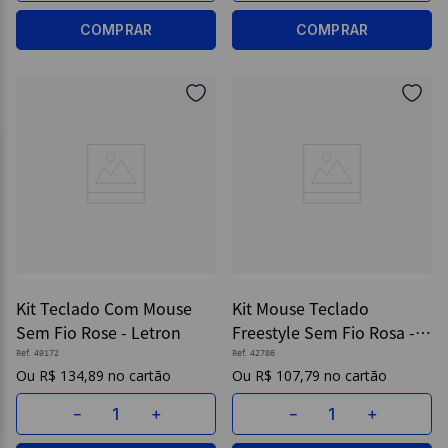
COMPRAR
COMPRAR
Kit Teclado Com Mouse
Kit Mouse Teclado
Sem Fio Rose - Letron
Freestyle Sem Fio Rosa -
Maxprint
Ref.
49172
Ref.
42786
R$
134
,
89
R$
107
,
79
－
＋
－
＋