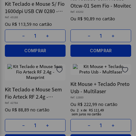
Kit Teclado e Mouse S/ Fio
Otcw-01 Sem Fio - Movitec
1600dpi USB CW 0280 -
9
º
papel higienico
Ref.
43202
Maketech
Ref.
43188
R$
90
,
89
10
º
caderno
R$
113
,
59
－
＋
－
＋
COMPRAR
COMPRAR
Kit Mouse + Teclado Preto
Kit Teclado e Mouse Sem
Usb - Multilaser
Fio Arteck RF 2.4g -
Ref.
12883
Maxprint
Ref.
42784
R$
222
,
99
R$
88
,
89
Ou
2
x
de
R$ 111,49
sem juros
－
＋
－
＋