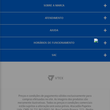
+
SOBRE A MARCA
Sobre a papelex
+
ATENDIMENTO
Encarte Papelex
Blog Papelex
Perguntas Frequentes
+
Lojas Papelex
AJUDA
Como Comprar
Formas de Pagamento
Meus Pedidos
+
Central de Atendimento
HORÁRIOS DE FUNCIONAMENTO
Troca e Devolução
Fale Conosco
Política de Frete Grátis
De segunda a sexta-feira
+
Compra Segura
08:30 às 18:00
SAC
Política de Privacidade
(21) 2187-8688
Rio, Grande Rio e Minas: (21) 2187-8688
Interior Rio: (21) 2187-8688
Demais Regiões: (21) 2178-6888
Preços e condições de pagamento válidos exclusivamente para
compras efetuadas no site. As imagens dos produtos são
meramente ilustrativas. Todos os preços e condições comerciais
estão sujeitos a alteração sem aviso prévio. Atacadão Papelex
Ltda. CNPJ: 16.731.862/0001-24 - Rua Castelo Branco, 213 – Penha