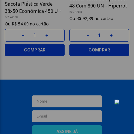
Sacola Plástica Verde
48 Com 800 UN - Hiperrol
38x50 Econômica 450 Un -
9
º
post it
Ref.
47181
Hiperroll
Ref.
47180
R$
92
,
39
10
º
caderno
R$
54
,
09
－
＋
－
＋
COMPRAR
COMPRAR
ASSINE JÁ