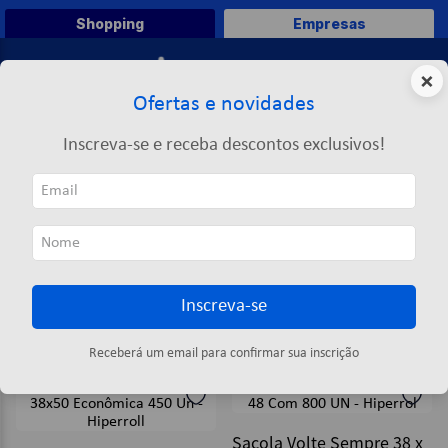
Shopping
Empresas
0
×
Ofertas e novidades
O que você deseja comprar?
Inscreva-se e receba descontos exclusivos!
TERMOS MAIS BUSCADOS
Hiperroll
1
º
caneta
HIPERROLL
2
º
papel a4
3
º
papel toalha
Inscreva-se
4
º
marca texto
ORDENAR POR
FILTRAR
5
º
pasta
2
produtos
Receberá um email para confirmar sua inscrição
6
º
saco lixo
7
º
fita
Sacola Volte Sempre 38 x
8
º
papel higienico