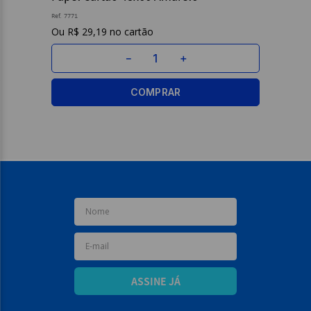
Ref.
7771
9
º
borracha
R$
29
,
19
10
º
fita
－
＋
COMPRAR
ASSINE JÁ