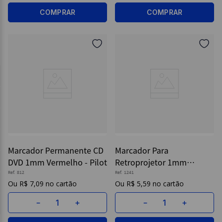
COMPRAR
COMPRAR
Marcador Permanente CD
Marcador Para
DVD 1mm Vermelho - Pilot
Retroprojetor 1mm
Marrom - Pilot
Ref.
812
Ref.
1241
R$
7
,
09
R$
5
,
59
－
＋
－
＋