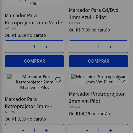
Marcador Para Cd/Dvd
9
º
borracha
Marcador Para
1mm Azul - Pilot
10
º
fita
Retroprojetor 2mm Verde
Ref.
2044
- Pilot
Ref.
1239
R$
7
,
09
R$
3
,
89
－
＋
－
＋
COMPRAR
COMPRAR
Marcador P/retroprojetor
Marcador Para
1mm Vm Pilot
Retroprojetor 2mm
Ref.
1243
Marrom - Pilot
Ref.
130
R$
6
,
19
R$
3
,
89
－
＋
－
＋