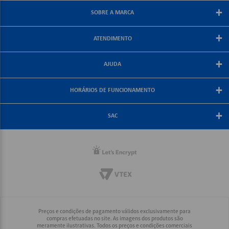
+
SOBRE A MARCA
Sobre a papelex
+
ATENDIMENTO
Encarte Papelex
Blog Papelex
Perguntas Frequentes
+
Lojas Papelex
AJUDA
Como Comprar
Formas de Pagamento
Meus Pedidos
+
Central de Atendimento
HORÁRIOS DE FUNCIONAMENTO
Troca e Devolução
Fale Conosco
Política de Frete Grátis
De segunda a sexta-feira
+
Compra Segura
08:30 às 18:00
SAC
Política de Privacidade
(21) 2187-8688
Rio, Grande Rio e Minas: (21) 2187-8688
Interior Rio: (21) 2187-8688
Demais Regiões: (21) 2178-6888
Preços e condições de pagamento válidos exclusivamente para
compras efetuadas no site. As imagens dos produtos são
meramente ilustrativas. Todos os preços e condições comerciais