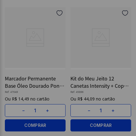
Marcador Permanente
Kit do Meu Jeito 12
Base Óleo Dourado Ponta
Canetas Intensity + Copo
Média - Sharpie
Personalizável - Bic
Ref.
47049
Ref.
45896
R$
14
,
49
R$
44
,
09
－
＋
－
＋
COMPRAR
COMPRAR