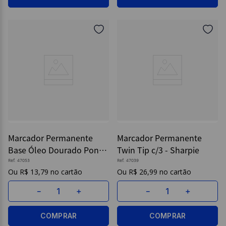
Marcador Permanente
Marcador Permanente
Base Óleo Dourado Ponta
Twin Tip c/3 - Sharpie
Fina - Sharpie
Ref.
47053
Ref.
47039
R$
13
,
79
R$
26
,
99
－
＋
－
＋
COMPRAR
COMPRAR