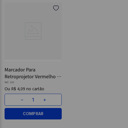
Marcador Para
Retroprojetor Vermelho -
Faber Castell
Ref.
134
R$
4
,
09
－
＋
COMPRAR