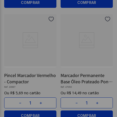
COMPRAR
COMPRAR
Pincel Marcador Vermelho
Marcador Permanente
- Compactor
Base Óleo Prateado Ponta
Média - Sharpie
Ref.
20967
Ref.
47050
R$
5
,
69
R$
14
,
49
－
＋
－
＋
COMPRAR
COMPRAR