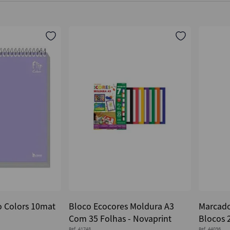
o Colors 10mat
Bloco Ecocores Moldura A3
Marcado
Com 35 Folhas - Novaprint
Blocos 2
Ref.
41748
Ref.
44036