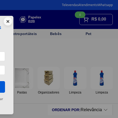
Televendas
Atendimento
Whatsapp
0
Faça sua
Papelex
R$
0,00
×
cotação
B2B
s
Eletroportáteis
Bebês
Pet
os
Pastas
Organizadores
Limpeza
Limpeza
ar
Relevância
ORDENAR POR