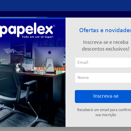
r?
Entre ou
cadastre-se
Ofertas e novidade
Limpeza
Informática
Descartáveis
Escolar
Inscreva-se e receba
descontos exclusivos!
TAS
Inscreva-se
Cartuchos
Fitas adesivas
Descartáveis
Colas
Elástic
Receberá um email para confirm
sua inscrição
4
produtos