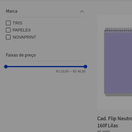
10
º
fita
Marca
TRIS
PAPELEX
NOVAPRINT
Faixas de preço
R$ 10,00
–
R$ 46,00
Cad. Flip Neutr
160f Lilas
Ref.
40906