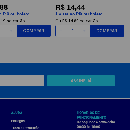
,88
R$ 14,44
o PIX ou boleto
à vista no PIX ou boleto
,
19
R$
14
,
89
COMPRAR
COMPRAR
＋
－
＋
ASSINE JÁ
AJUDA
HORÁRIOS DE
FUNCIONAMENTO
Entregas
De segunda a sexta-feira
08:30 às 18:00
Troca e Devolução