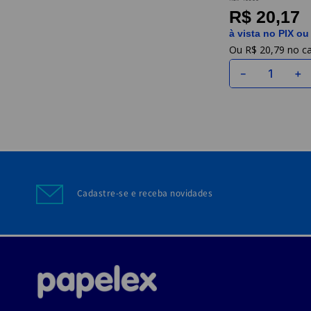
R$ 20,17
à vista no PIX ou
R$
20
,
79
－
＋
Cadastre-se e receba novidades