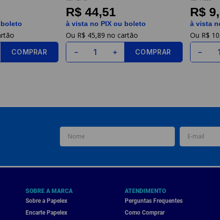
R$ 44,51
R$ 9
 boleto
à vista no PIX ou boleto
à vista n
R$
45
,
89
R$
10
COMPRAR
COMPRAR
－
＋
－
SOBRE A MARCA
ATENDIMENTO
Sobre a Papelex
Perguntas Frequentes
Encarte Papelex
Como Comprar