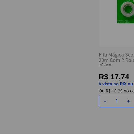
Fita Mágica Sc
20m Com 2 Rolo
Ref.
22658
R$ 17,74
à vista no PIX ou
R$
18
,
29
－
＋