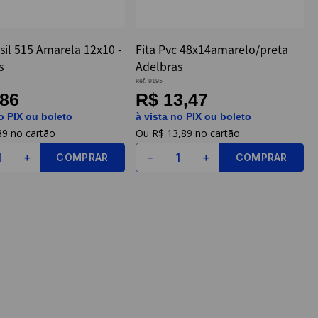
isil 515 Amarela 12x10 -
Fita Pvc 48x14amarelo/preta
s
Adelbras
Ref.
9195
,86
R$ 13,47
o PIX ou boleto
à vista no PIX ou boleto
89
R$
13
,
89
COMPRAR
COMPRAR
＋
－
＋