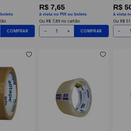
R$ 7,65
R$ 5
 boleto
à vista no PIX ou boleto
à vista n
R$
7
,
89
R$
51
COMPRAR
COMPRAR
－
＋
－