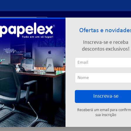
r?
Entre ou
cadastre-se
Ofertas e novidade
Limpeza
Informática
Descartáveis
Escolar
Inscreva-se e receba
descontos exclusivos!
A
Inscreva-se
Cartuchos
Fitas adesivas
Descartáveis
Colas
Elástic
Receberá um email para confirm
sua inscrição
10
produtos