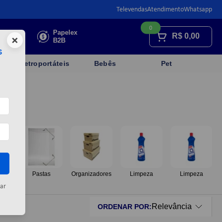
Televendas
Atendimento
Whatsapp
0
Faça sua
Papelex
R$
0,00
×
cotação
B2B
s
Eletroportáteis
Bebês
Pet
os
Pastas
Organizadores
Limpeza
Limpeza
ar
Relevância
ORDENAR POR