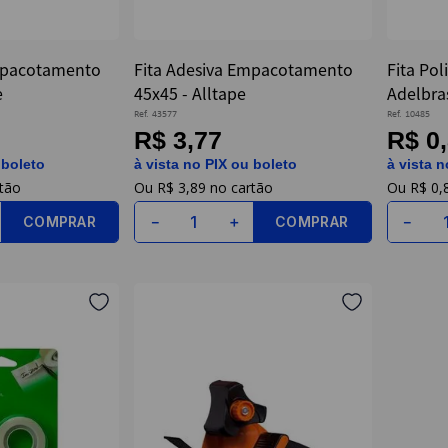
mpacotamento
Fita Adesiva Empacotamento
Fita Pol
e
45x45 - Alltape
Adelbra
Ref.
43577
Ref.
10485
R$ 3,77
R$ 0
 boleto
à vista no PIX ou boleto
à vista n
R$
3
,
89
R$
0
,
COMPRAR
COMPRAR
－
＋
－