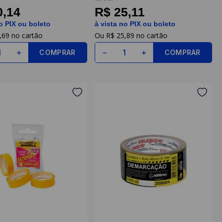
0,14
R$ 25,11
o PIX ou boleto
à vista no PIX ou boleto
,
69
R$
25
,
89
COMPRAR
COMPRAR
＋
－
＋