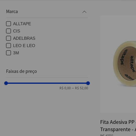
10
º
post it
Marca
ALLTAPE
CIS
ADELBRAS
LEO E LEO
3M
Faixas de preço
R$ 0,00
–
R$ 52,00
Fita Adesiva PP
Transparente - 
Ref.
43552