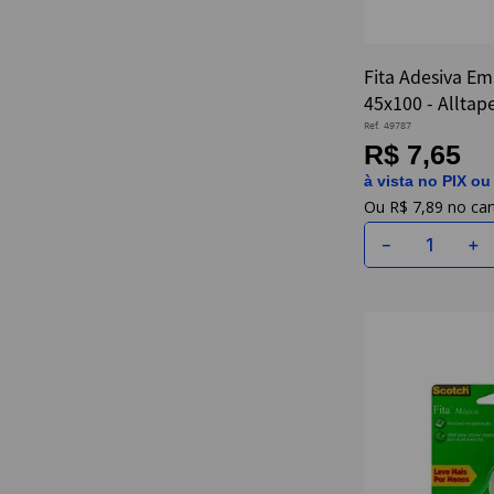
Fita Adesiva E
45x100 - Alltap
Ref.
49787
R$ 7,65
à vista no PIX ou
R$
7
,
89
－
＋