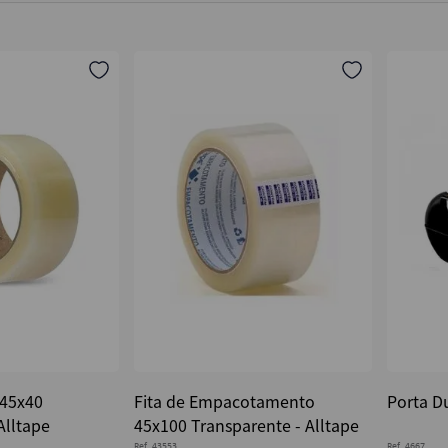
 45x40
Fita de Empacotamento
Porta Du
Alltape
45x100 Transparente - Alltape
Ref.
43553
Ref.
4667