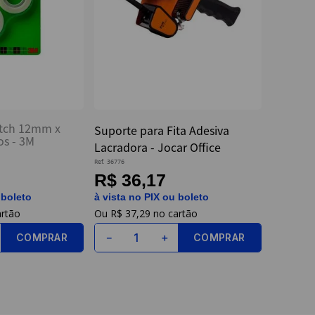
otch 12mm x
Suporte para Fita Adesiva
s - 3M
Lacradora - Jocar Office
Ref.
36776
R$ 36,17
 boleto
à vista no PIX ou boleto
R$
37
,
29
COMPRAR
COMPRAR
－
＋