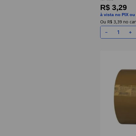
R$ 3,29
à vista no PIX ou
R$
3
,
39
－
＋