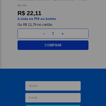
Ref.
1725
9
º
caderno
R$ 22,11
10
º
post it
à vista no PIX ou boleto
R$
22
,
79
－
＋
COMPRAR