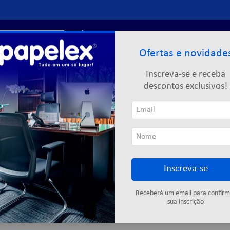
r?
Entre ou
cadastre-se
Ofertas e novidade
Limpeza
Informática
Descartáveis
Escolar
Inscreva-se e receba
descontos exclusivos!
Inscreva-se
Esferográfica
Gel
Receberá um email para confirm
sua inscrição
2
produtos