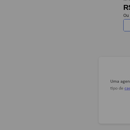
R
Uma agenda
tipo de
ca
O nosso c
vários tip
necessária
Agenda 