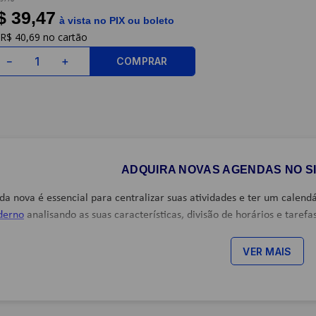
$ 39,47
à vista no PIX ou boleto
R$
40
,
69
COMPRAR
－
＋
ADQUIRA NOVAS AGENDAS NO SI
 nova é essencial para centralizar suas atividades e ter um calend
derno
analisando as suas características, divisão de horários e tarefa
atálogo conta com diversos modelos de agendas para te auxiliar nes
VER MAIS
os de agendas para você selecionar. Garanta uma e já prepare caneta,
s.
costurada