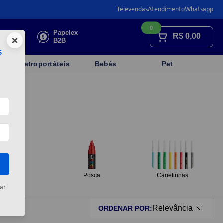
Televendas
Atendimento
Whatsapp
0
Faça sua
Papelex
R$
0,00
×
cotação
B2B
s
Eletroportáteis
Bebês
Pet
Brush
Posca
Canetinhas
ar
Relevância
ORDENAR POR