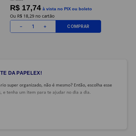
R$ 17,74
à vista no PIX ou boleto
R$
18
,
29
COMPRAR
－
＋
TE DA PAPELEX!
ário super organizado, não é mesmo? Então, escolha esse
s, e tenha um item para te ajudar no dia a dia.
sa
missão de ter controle de datas e tarefas.
Existem
 lápis e os
adesivos de recado
para fazer as anotações