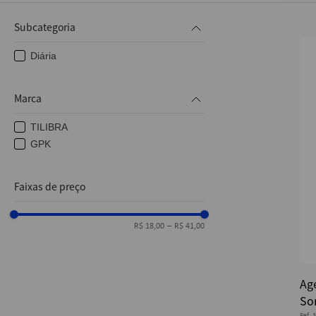
10
º
caderno
Subcategoria
Diária
Marca
TILIBRA
GPK
Faixas de preço
R$ 18,00
–
R$ 41,00
Ag
Sor
Ref.
3