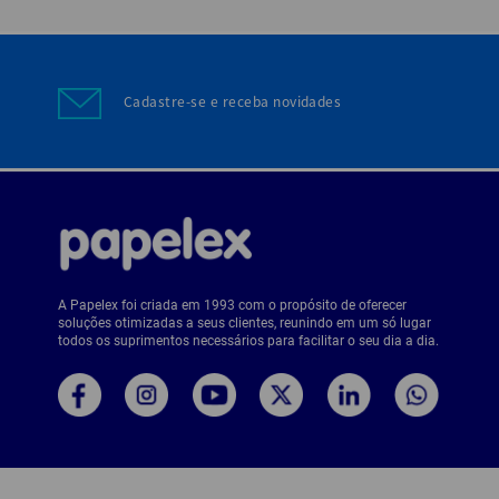
As agendas
tem um vis
Cadastre-se e receba novidades
Agenda 
Ganhe mai
de ambient
anotações
As opções 
pode gara
A Papelex foi criada em 1993 com o propósito de oferecer
soluções otimizadas a seus clientes, reunindo em um só lugar
Planner
todos os suprimentos necessários para facilitar o seu dia a dia.
Os planner
de agenda
mensal, m
Adquira es