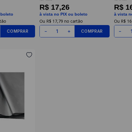
Nova Print
R$ 17,26
R$ 1
 boleto
à vista no PIX ou boleto
à vista n
R$
17
,
79
R$
16
COMPRAR
COMPRAR
－
＋
－