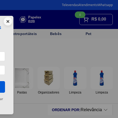
Televendas
Atendimento
Whatsapp
0
Faça sua
Papelex
R$
0,00
×
cotação
B2B
s
Eletroportáteis
Bebês
Pet
os
Pastas
Organizadores
Limpeza
Limpeza
ar
Relevância
ORDENAR POR