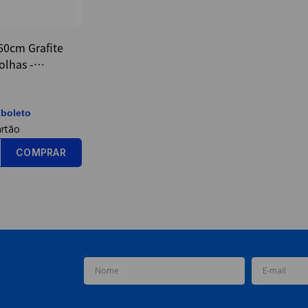
60cm Grafite
olhas -
 boleto
COMPRAR