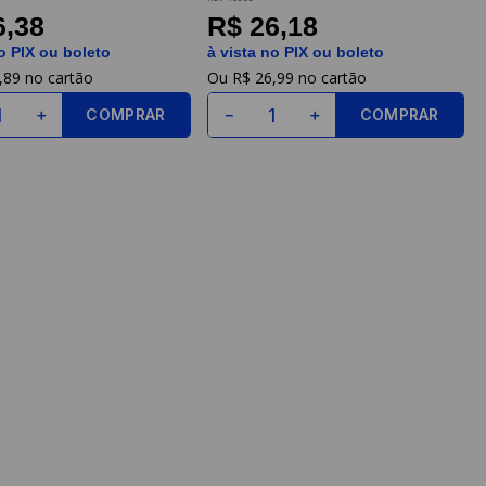
6,38
R$ 26,18
o PIX ou boleto
à vista no PIX ou boleto
,
89
R$
26
,
99
COMPRAR
COMPRAR
＋
－
＋