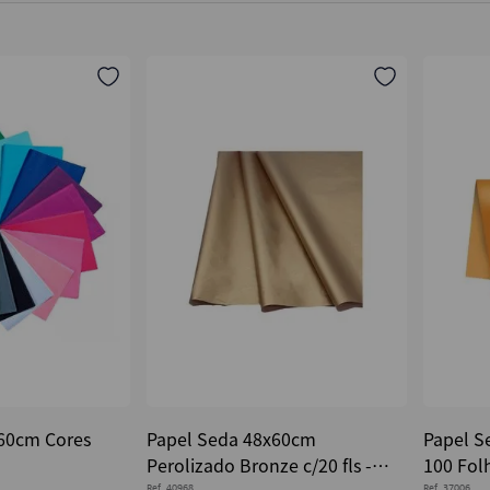
60cm Cores
Papel Seda 48x60cm
Papel S
Perolizado Bronze c/20 fls -
100 Fol
Ref.
40968
Ref.
37006