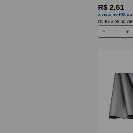
R$ 2,61
à vista no PIX ou
R$
2
,
69
－
＋