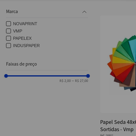
10
º
caderno
Marca
NOVAPRINT
VMP
PAPELEX
INDUSPAPER
Faixas de preço
R$ 2,00
–
R$ 27,00
Papel Seda 48x
Sortidas - Vmp
Ref.
26902