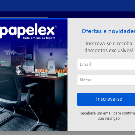
r?
Entre ou
cadastre-se
Ofertas e novidade
Limpeza
Informática
Descartáveis
Escolar
Inscreva-se e receba
descontos exclusivos!
A
Inscreva-se
Cartuchos
Fitas adesivas
Descartáveis
Colas
Elástic
Receberá um email para confirm
sua inscrição
5
produtos