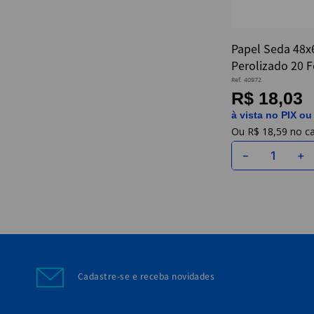
Papel Seda 48x
Perolizado 20 F
Novaprint
Ref.
40972
R$ 18,03
à vista no PIX ou
R$
18
,
59
－
＋
Cadastre-se e receba novidades