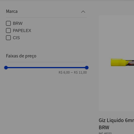
10
º
caderno
Marca
BRW
PAPELEX
CIS
Faixas de preço
R$ 6,00
–
R$ 11,00
Giz Liquido 6m
BRW
Ref.
46333