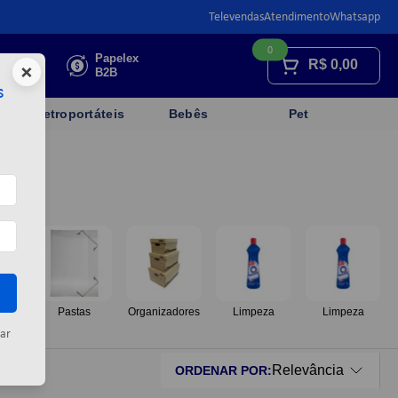
Televendas
Atendimento
Whatsapp
0
Faça sua
Papelex
R$
0,00
×
cotação
B2B
s
Eletroportáteis
Bebês
Pet
os
Pastas
Organizadores
Limpeza
Limpeza
ar
Relevância
ORDENAR POR