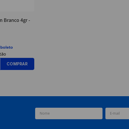
m Branco 4gr -
 boleto
COMPRAR