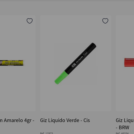
m Amarelo 4gr -
Giz Liquido Verde - Cis
Giz Liq
- BRW
Ref.
12973
Ref.
46334