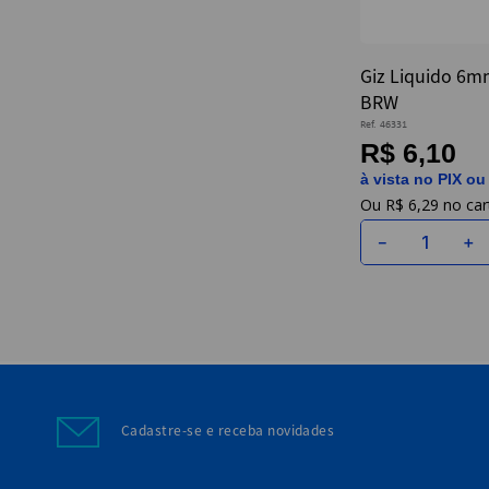
Giz Liquido 6m
BRW
Ref.
46331
R$ 6,10
à vista no PIX ou
R$
6
,
29
－
＋
Cadastre-se e receba novidades