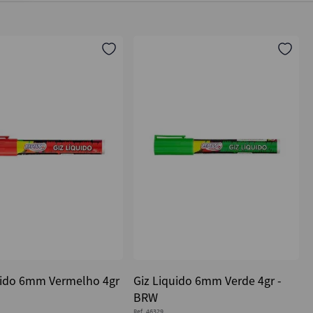
uido 6mm Vermelho 4gr
Giz Liquido 6mm Verde 4gr -
BRW
Ref.
46329