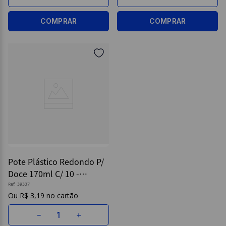
COMPRAR
COMPRAR
Pote Plástico Redondo P/
Doce 170ml C/ 10 -
Galvanotek
Ref.
39337
R$
3
,
19
－
＋