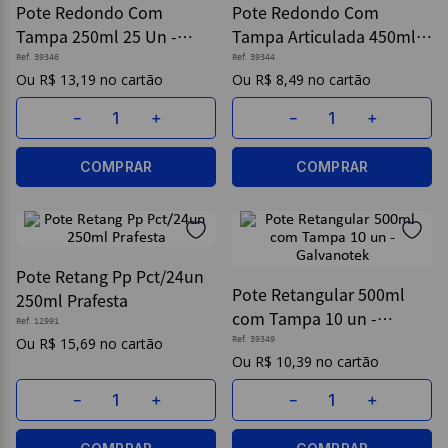
Pote Redondo Com
Pote Redondo Com
Tampa 250ml 25 Un -
Tampa Articulada 450ml
9
º
post it
Galvanotek
10 Un - Galvanotek
Ref.
39346
Ref.
39344
10
º
caderno
R$
13
,
19
R$
8
,
49
－
＋
－
＋
COMPRAR
COMPRAR
Pote Retang Pp Pct/24un
Pote Retangular 500ml
250ml Prafesta
com Tampa 10 un -
Ref.
12991
Galvanotek
R$
15
,
69
Ref.
39349
R$
10
,
39
－
＋
－
＋