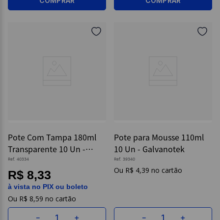
COMPRAR
COMPRAR
Pote Com Tampa 180ml
Pote para Mousse 110ml
Transparente 10 Un -
10 Un - Galvanotek
Strawplast
Ref.
40334
Ref.
39340
R$
4
,
39
R$ 8,33
à vista no PIX ou boleto
R$
8
,
59
－
＋
－
＋