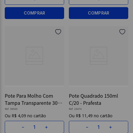
COMPRAR
COMPRAR
Pote Para Molho Com
Pote Quadrado 150ml
Tampa Transparente 30ml
C/20 - Prafesta
20 Un - Galvanotek
Ref.
39345
Ref.
23474
R$
4
,
09
R$
11
,
49
－
＋
－
＋