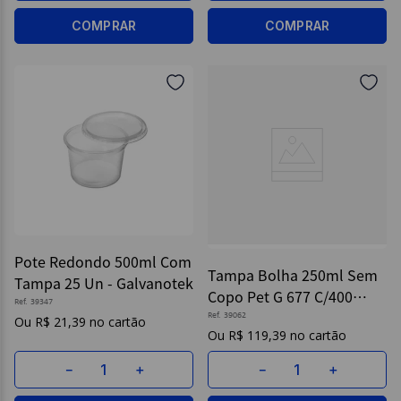
COMPRAR
COMPRAR
Pote Redondo 500ml Com
Tampa Bolha 250ml Sem
Tampa 25 Un - Galvanotek
Copo Pet G 677 C/400
Ref.
39347
Unidades - Galvanotek
Ref.
39062
R$
21
,
39
R$
119
,
39
－
＋
－
＋