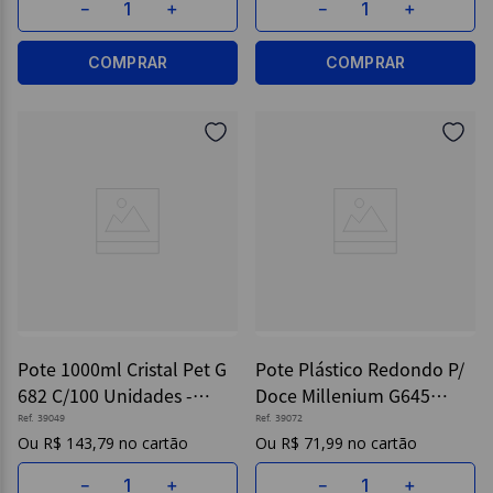
－
＋
－
＋
COMPRAR
COMPRAR
Pote 1000ml Cristal Pet G
Pote Plástico Redondo P/
682 C/100 Unidades -
Doce Millenium G645
Galvanotek
120ml C/ 300 - Galvanotek
Ref.
39049
Ref.
39072
R$
143
,
79
R$
71
,
99
－
＋
－
＋