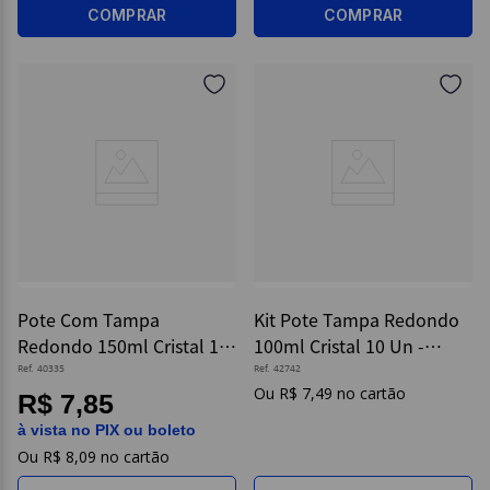
COMPRAR
COMPRAR
Pote Com Tampa
Kit Pote Tampa Redondo
Redondo 150ml Cristal 10
100ml Cristal 10 Un -
Un - Strawplast
Strawplast
Ref.
40335
Ref.
42742
R$
7
,
49
R$ 7,85
à vista no PIX ou boleto
R$
8
,
09