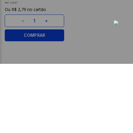
Ref.
41847
R$
2
,
79
－
＋
COMPRAR
ASSINE JÁ