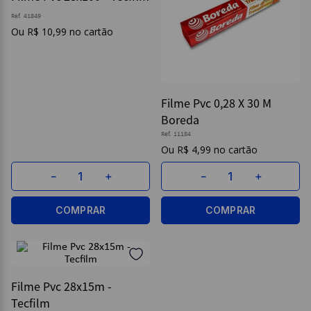
Ref.
41849
9
º
caderno
R$
10
,
99
10
º
post it
Filme Pvc 0,28 X 30 M
Boreda
Ref.
11184
R$
4
,
99
－
＋
－
＋
COMPRAR
COMPRAR
Filme Pvc 28x15m -
Tecfilm